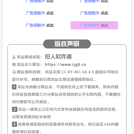
点此
点此
广告招租中
广告招租中
是2006年的瑞士。它是在第二阶段中被乌克兰队点球打败
点此
点此
广告招租中
广告招租中
的。
点此
点此
广告招租中
广告招租中
9、叶海龙是海洋中最会伪装的动物之一，长得很像一条
龙，它们经常会依附在海藻上面进行拟态，主食是糠虾，也
版权声明
会吃些小型甲壳生物，但是因为它长得很美观，叶海龙也被
旧人软件阁
大量捕捞以及海洋环境的破坏，现在已经叶海龙的数量有所
本站网络名称：
本站永久网址：
https://www.rjg9.cn
减少。
网站侵权说明：
本站采用 CC BY-NC-SA 4.0 国际许可协议
进行许可，转载或引用本站文章应遵循相同协议。
10、保持最长时间不进食记录者是爱尔兰绝食抗议者基兰多
1
本站为转载分享站点，不提供任何上传下载服务，所有内容
尔蒂，他在绝食73天后死去。
均来自互联网第三方分享站点所提供的公开引用内容，不需要任
何付费即可公开阅读。
11、保质期短的牛奶更有营养吗？
2
本站一律禁止以任何方式发布或转载任何违法的相关信息，
访客发现请向站长举报
牛奶的保质期长短
3
如果有侵犯版权的资源请尽快联系站长，我们会在24h内删
除有争议的资源。