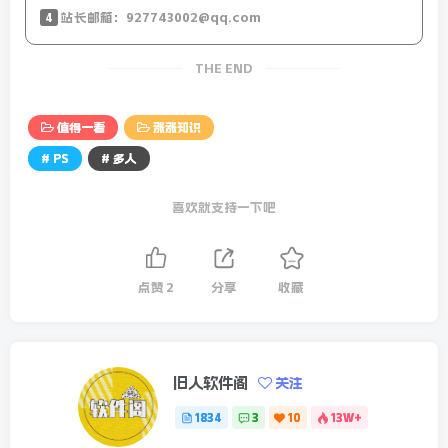
主要受其杀菌方式
4
站长邮箱：927743002@qq.com
和包装方式的影响
THE END
保质期短的牛奶
值得一看
涨涨知识
并不意味着更有营养
# PS
# 多人
喜欢就支持一下吧
点赞
2
分享
收藏
旧人软件阁
关注
牛奶的营养价值主要取决于
1834
3
10
13W+