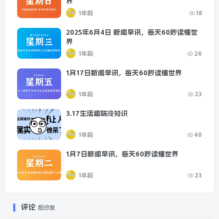
界
光栅动画又称莫尔条纹动画
1年前
18
简单的来说就是制作者
2025年6月4日 新闻早讯，每天60秒读懂世
界
1年前
26
通过移动条纹（光栅板）
1月17日新闻早讯，每天60秒读懂世界
产生的一种动画效果
1年前
23
从原理上说
3.17生活趣味冷知识
是我们的视觉思维为我们
1年前
40
自动补足了被遮挡的部分
1月7日新闻早讯，每天60秒读懂世界
1年前
23
排除了光栅板的遮盖阻碍
使我们有了完整图像的认知
评论
抢沙发