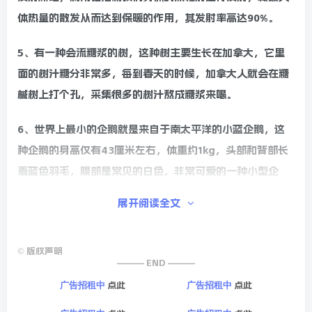
体热量的散发从而达到保暖的作用，其发射率高达90%。
5、有一种会流糖浆的树，这种树主要生长在加拿大，它里
面的树汁糖分非常多，每到春天的时候，加拿大人就会在糖
槭树上打个孔，采集很多的树汁熬成糖浆来喝。
6、世界上最小的企鹅就是来自于南太平洋的小蓝企鹅，这
种企鹅的身高仅有43厘米左右，体重约1kg，头部和背部长
着蓝色羽毛，腹部是常见的白色，非常可爱的一种小型企
鹅。
展开阅读全文
7、石纹猫是世界上最凶也是最神秘的猫之一，这种猫长得
很像云豹，栖息于东南亚的热带雨林和亚热带雨林区域，主
©
版权声明
——— END ———
要以松鼠、果蝠、蛙类、小型爬行动物为食。
点此
点此
广告招租中
广告招租中
8、只有一支球队在一球未输的情况下被淘汰出世界杯，它