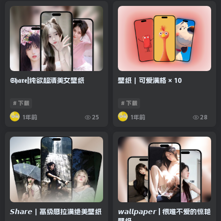
𝕾𝖍𝖆𝖗𝖊|纯欲超清美女壁纸
壁纸｜可爱满格 × 10
# 下载
# 下载
1年前
1年前
25
28
𝙎𝙝𝙖𝙧𝙚｜高级感拉满绝美壁纸
𝙬𝙖𝙡𝙡𝙥𝙖𝙥𝙚𝙧 | 很难不爱的惊艳
壁纸