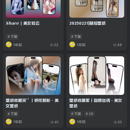
𝙎𝙝𝙖𝙧𝙚｜美女如云
20250221|腿控壁纸
# 下载
# 下载
1年前
1年前
32
49
壁纸收藏夹’’ 丨娇花照影·美
壁纸收藏家丨甜颜丝诱·美女
女壁纸
壁纸
# 下载
# 下载
# 2D
1年前
1年前
41
33