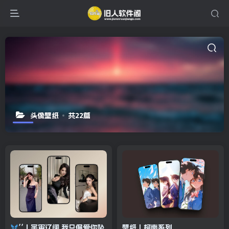
头像壁纸
共22篇
’’丨宇宙辽阔 我只偏爱你坠
壁纸｜柯南系列