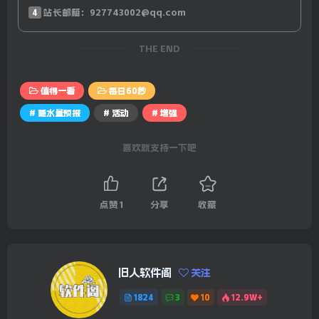
4
站长邮箱：927743002@qq.com
14、美媒：美国司法部调查拜登签署的多项赦免令，涉及其
THE END
子亨特；特朗普正式要求国会停止资助公共广播公司；
15、美媒：美政府提出首份削减开支方案，申请收回94亿美
值得一看
每日60秒
元；马斯克批特朗普政府“大而美”法案“令人作呕”。
# 降水量预报
# 活动
# 增强
【今日微语】不因幸运而故步自封，不因厄运而一蹶不振。
喜欢就支持一下吧
真正的强者，善于从顺境中找到阴影，从逆境中找到光亮，
时时校准自己前进的目标。
点赞
1
分享
收藏
全国降水量预报-24小时预报图
旧人软件阁
关注
1824
3
10
12.9W+