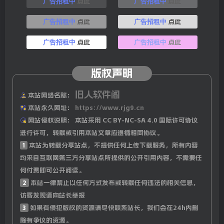
红；世界泳联：或驱逐参加”增强运动会”者，不欢迎鼓吹
点此
点此
广告招租中
广告招租中
使用兴奋剂的比赛；
点此
点此
广告招租中
广告招租中
10、联合国大会投票决定，7月11日定为“世界马日”，以
点此
点此
广告招租中
广告招租中
提高公众对马在经济和社会的重要性；
版权声明
11、外媒：越南正式取消生育限制，夫妻及个人可自主决定
旧人软件阁
生育；日本2024年总和生育率达新低，出生人口不足70
本站网络名称：
本站永久网址：
https://www.rjg9.cn
万，总死亡人数逾161万；
网站侵权说明：
本站采用 CC BY-NC-SA 4.0 国际许可协议
进行许可，转载或引用本站文章应遵循相同协议。
12、印媒：印度班加罗尔一板球俱乐部庆祝活动上发生踩踏
1
本站为转载分享站点，不提供任何上传下载服务，所有内容
事件，已致至少11人死亡、50人受伤，预计死亡人数还会增
均来自互联网第三方分享站点所提供的公开引用内容，不需要任
加；
何付费即可公开阅读。
2
本站一律禁止以任何方式发布或转载任何违法的相关信息，
13、韩媒：韩国总统李在明宣誓就职，称将把总统府迁回青
访客发现请向站长举报
瓦台，推行实用外交，中国外交部：愿同韩方一道坚守建交
3
如果有侵犯版权的资源请尽快联系站长，我们会在24h内删
初心；
除有争议的资源。