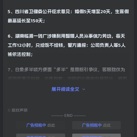
5、四川省卫健委公开征求意见：婚假5天增至20天，生育假
最高延长至150天；
6、湖南临湘一砖厂涉嫌利用智障人员从事体力劳动，每天
工作12小时，只给饭不给钱，警方通报：公司负责人等5人
被依法控制；
7、白象多半袋方便面“多半”是商标引争议，客服称仅为
名称克重见包装，白象致歉：注册初心是做份量区分，将尽
快调整包装；＃公众号:每天100秒知天下
展开阅读全文
8、知名奢侈品牌卡地亚用户数据被泄露，品牌客服：消息
©
版权声明
属实，涉及全球部分顾客；
——— END ———
点此
点此
广告招租中
广告招租中
9、2025世界女排联赛：中国3比0战胜比利时，取得开门