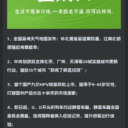
1、全国高考天气地图发布：华北黄淮高温需防暑，江南北部
雨强赶考需趁早；
2、中央财政拟支持北京、广州、天津等20城实施城市更新
行动，首批15个城市“取得了明显成效”；
3、首个国产九价HPV疫苗获批上市，适用于9-45岁女性，
打破国外产品长达十余年的市场垄断；
4、即日起，G、D开头的列车均设静音车厢，静音车厢全国
高铁全覆盖，违规喧哗者纳入征信记录，提升旅客出行体
验；