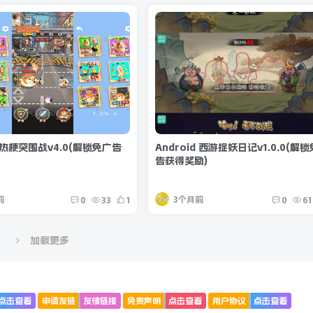
d 热梗突围战v4.0(解锁免广告
Android 西游捉妖日记v1.0.0(解
告获得奖励)
前
3个月前
0
33
1
0
61
加载更多
点击查看
申请友链
友情链接
免责声明
点击查看
用户协议
点击查看