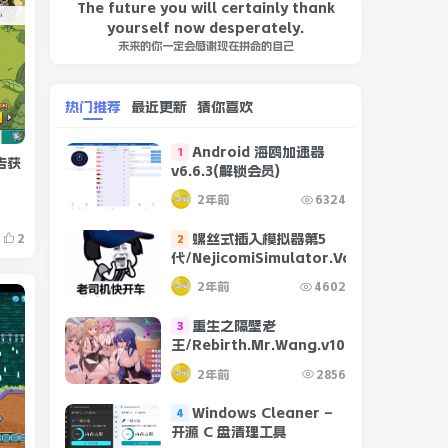
The future you will certainly thank
yourself now desperately.
未来的你一定会感谢现在拼命的自己
热门推荐
最近更新
猜你喜欢
Android 海鸥加速器
1
广告获
v6.6.3(解锁会员)
2年前
6324
螺丝式插入模拟器第5
2
2
代/NejicomiSimulator.Vol.5.v1.0.2
2年前
4602
重生之隔壁老
3
王/Rebirth.Mr.Wang.v10032020
2年前
2856
Windows Cleaner –
4
开源 C 盘清理工具