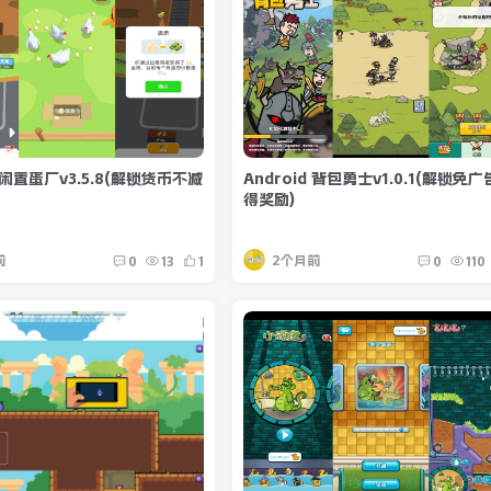
d 闲置蛋厂v3.5.8(解锁货币不减
Android 背包勇士v1.0.1(解锁免
得奖励)
前
2个月前
0
13
1
0
110