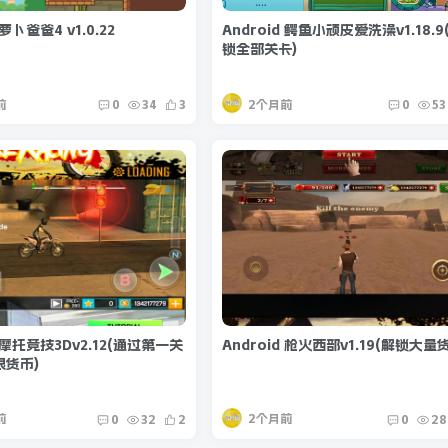
 萝卜爸爸4 v1.0.22
Android 鳄鱼小顽皮爱洗澡v1.18.9
锁全部关卡)
前
2个月前
0
34
3
0
53
d 摩托竞技3Dv2.12(通过第一关
Android 枪火西部v1.19(解锁大量
限货币)
前
2个月前
0
32
2
0
28