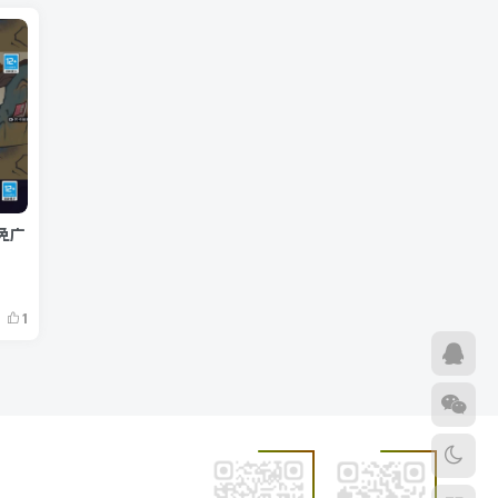
锁免广
1