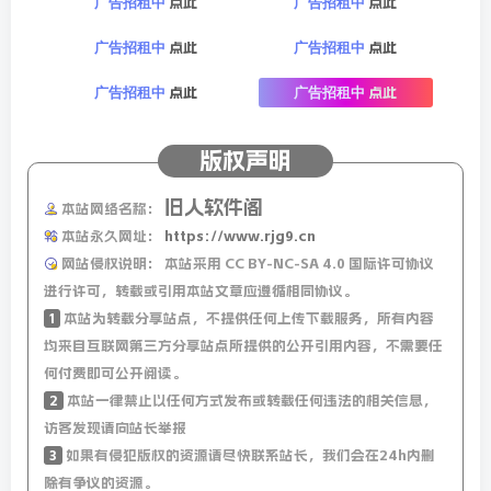
点此
点此
广告招租中
广告招租中
11、美媒爆料：特鲁多吐槽关税会杀死加拿大经济，特朗
点此
点此
广告招租中
广告招租中
普：你来当美国第51州州长；
点此
点此
广告招租中
广告招租中
12、加拿大宣布：将胡塞武装列为”恐怖组织”；
版权声明
13、特朗普：如果加沙人质没有在其就职总统前获释，哈马
旧人软件阁
本站网络名称：
斯将付出巨大代价；
本站永久网址：
https://www.rjg9.cn
网站侵权说明：
本站采用 CC BY-NC-SA 4.0 国际许可协议
14、当地2日晚，以色列空袭黎巴嫩全境多个目标，黎以双
进行许可，转载或引用本站文章应遵循相同协议。
方互相指责对方违反停火协议；伊朗宣布举行为期两天的安
1
本站为转载分享站点，不提供任何上传下载服务，所有内容
全演习，旨在摧毁东北部边境地区的恐怖组织；
均来自互联网第三方分享站点所提供的公开引用内容，不需要任
何付费即可公开阅读。
15、3日，韩国总统尹锡悦发布紧急戒严令：在野党裹挟国
2
本站一律禁止以任何方式发布或转载任何违法的相关信息，
会搅乱国家，将肃清国内”反国家势力”。韩国防部召开全
访客发现请向站长举报
3
如果有侵犯版权的资源请尽快联系站长，我们会在24h内删
军指挥官会议，称将加强戒备。李在明：呼吁民众前往保护
除有争议的资源。