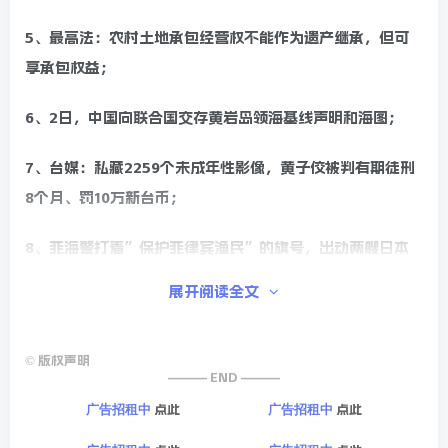
5、最高法：农村土地承包经营权不能作为遗产继承，但可
享承包权益；
6、2日，中国向联合国交存黄岩岛领海基线声明和海图；
7、台媒：私藏2259个未成年性影像，黄子佼被判有期徒刑
8个月、罚10万新台币；
8、菲海警打着”保护菲律宾渔民”的旗号，出动两艘日本
造巡逻船，再赴鲎藤礁海域挑衅；
展开阅读全文
9、北约秘书长警告特朗普：若对乌不利，美国就受”中国
威胁”；
©
版权声明
——— END ———
10、外媒：泰国南部近日遭遇严重洪灾，已致25人死亡，超
点此
点此
广告招租中
广告招租中
66万居民受灾；