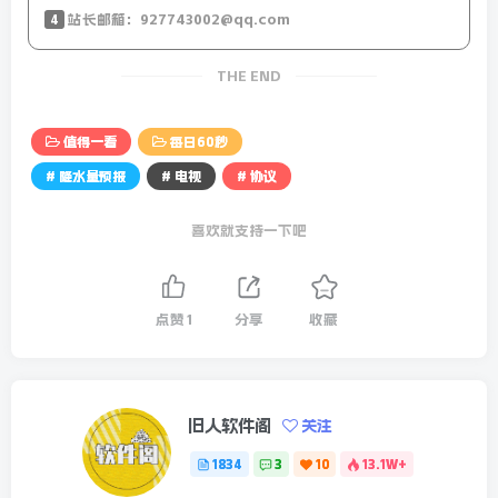
国会，尹锡悦不再是总统了；当地4日凌晨，韩国国会通过
4
站长邮箱：927743002@qq.com
解除戒严决议；
THE END
【微语】没有一份工作是不辛苦的，也没有一个年纪是不应
该努力的，成年人的世界，要么忍，要么拼！
值得一看
每日60秒
全国降水量预报-24小时预报图
# 降水量预报
# 电视
# 协议
喜欢就支持一下吧
点赞
1
分享
收藏
旧人软件阁
关注
1834
3
10
13.1W+