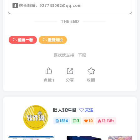
4
站长邮箱：927743002@qq.com
THE END
值得一看
涨涨知识
喜欢就支持一下吧
点赞
1
分享
收藏
旧人软件阁
关注
1834
3
10
13.1W+