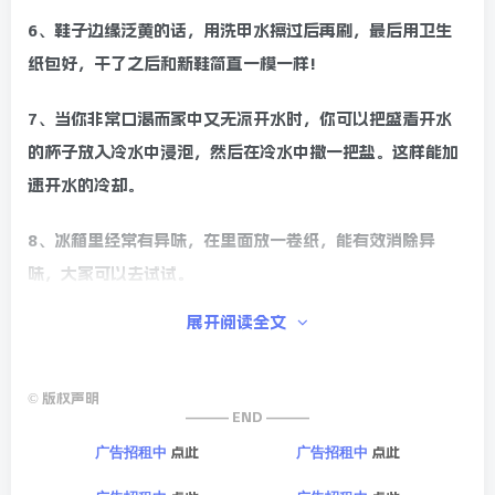
6、鞋子边缘泛黄的话，用洗甲水擦过后再刷，最后用卫生
纸包好，干了之后和新鞋简直一模一样!
7、当你非常口渴而家中又无凉开水时，你可以把盛着开水
的杯子放入冷水中浸泡，然后在冷水中撒一把盐。这样能加
速开水的冷却。
8、冰箱里经常有异味，在里面放一卷纸，能有效消除异
味，大家可以去试试。
展开阅读全文
9、键盘脏了不容易清理干净，拿个回形针掰直了裹上双面
胶，简直是粘灰利器!灰尘去无踪，键盘更出众。
©
版权声明
10、在衣柜里放一块香皂，以后拿出来的衣服都是香香的，
——— END ———
比喷香水管用。
点此
点此
广告招租中
广告招租中