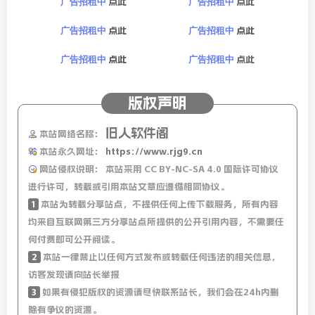
点此
点此
广告招租中
广告招租中
点此
点此
广告招租中
广告招租中
点此
点此
广告招租中
广告招租中
版权声明
旧人软件阁
本站网络名称：
本站永久网址：
https://www.rjg9.cn
网站侵权说明：
本站采用 CC BY-NC-SA 4.0 国际许可协议
进行许可，转载或引用本站文章应遵循相同协议。
1
本站为转载分享站点，不提供任何上传下载服务，所有内容
均来自互联网第三方分享站点所提供的公开引用内容，不需要任
何付费即可公开阅读。
2
本站一律禁止以任何方式发布或转载任何违法的相关信息，
访客发现请向站长举报
3
如果有侵犯版权的资源请尽快联系站长，我们会在24h内删
除有争议的资源。