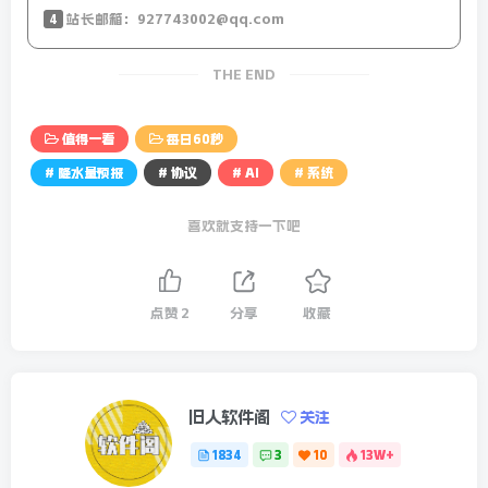
4
站长邮箱：927743002@qq.com
15、外媒：特朗普上任在即，北约为应对美国变局，主导对
乌援助，从美国手中接管波兰防空系统；
THE END
【微语】把空闲填满，把不牢补足，把未来交给自己，把好
值得一看
每日60秒
结果交给时间，各自努力未来相见。
# 降水量预报
# 协议
# AI
# 系统
全国降水量预报-24小时预报图
喜欢就支持一下吧
点赞
2
分享
收藏
旧人软件阁
关注
1834
3
10
13W+