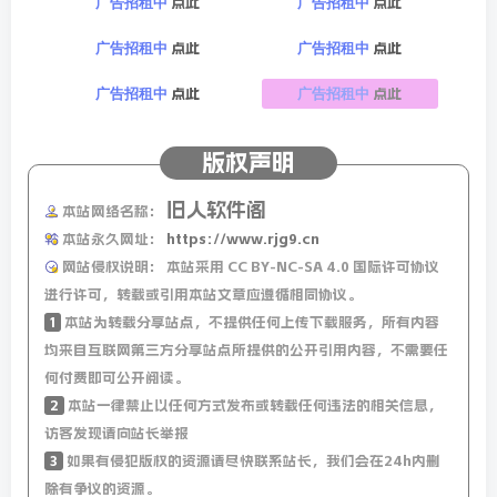
助执行尹锡悦逮捕令，韩国代总统：勿用暴力；
点此
点此
广告招租中
广告招租中
点此
点此
广告招租中
广告招租中
10、赴泰旅游出现退款潮：游客”亏钱”退订泰国旅游产
品，春节期间上海往返曼谷机票降价近四成。泰国警方：推
点此
点此
广告招租中
广告招租中
出”旅游警察”App，支持中文，可发送定位、报警；
版权声明
11、13日，泰国普吉岛一游艇倾覆，33名中国游客获救；
旧人软件阁
本站网络名称：
12、立陶宛外长：想跟中国恢复正常关系，但错不在我们；
本站永久网址：
https://www.rjg9.cn
日媒：美日印澳拟在特朗普就职后举行四方外长会；
网站侵权说明：
本站采用 CC BY-NC-SA 4.0 国际许可协议
进行许可，转载或引用本站文章应遵循相同协议。
13、13日晚，日本九州岛附近海域发生6.7级地震，日本气
1
本站为转载分享站点，不提供任何上传下载服务，所有内容
均来自互联网第三方分享站点所提供的公开引用内容，不需要任
象厅提醒：宫崎县、高知县部分地区注意海啸；
何付费即可公开阅读。
2
本站一律禁止以任何方式发布或转载任何违法的相关信息，
14、拜登特朗普接连施压以色列总理，加沙停火协议条件已
访客发现请向站长举报
达”最佳”。哈马斯官员：哈马斯与以色列”非常接近”达
3
如果有侵犯版权的资源请尽快联系站长，我们会在24h内删
成加沙停火协议；
除有争议的资源。