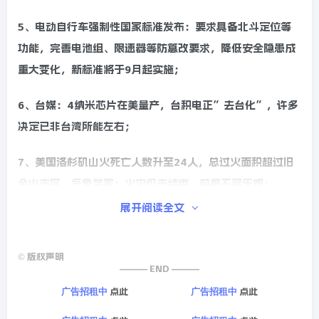
5、电动自行车强制性国家标准发布：要求具备北斗定位等
功能，完善电池组、限速器等防篡改要求，降低安全隐患成
重大变化，新标准将于9月起实施；
6、台媒：4纳米芯片在美量产，台积电正”去台化”，许多
决定已非台湾所能左右；
7、美国洛杉矶山火死亡人数升至24人，总过火面积超过旧
金山市区，气象学家：火灾仍未结束，前景不容乐观；
展开阅读全文
8、美国推出AI芯片管制新规，规定美企向大多数国家出售
芯片的算力上限。英伟达炮轰新规：无法缓解任何威胁，反
©
版权声明
而会削弱美国竞争力；
——— END ———
点此
点此
广告招租中
广告招租中
9、韩国公调处已向国防部和总统警卫处发布公函，要求协