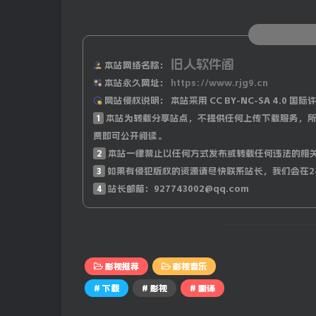
旧人软件阁
本站网络名称：
本站永久网址：
https://www.rjg9.cn
网站侵权说明：
本站采用 CC BY-NC-SA 4.
影视介绍
1
本站为转载分享站点，不提供任何上传下载服务，所
费即可公开阅读。
何塞·阿卡蒂奥·布恩迪亚和乌苏拉·伊瓜兰
2
本站一律禁止以任何方式发布或转载任何违法的相
新家园的漫长旅程。在朋友和冒险家的陪伴下
3
如果有侵犯版权的资源请尽快联系站长，我们会在2
将其命名为马孔多。布恩迪亚家族的几代人将
4
站长邮箱：927743002@qq.com
谬的战争以及对可怕诅咒的恐惧的折磨，而诅
《百年孤独》出版于1967年，是1982年
书被誉为西班牙裔美国文学和世界文学的杰作，
影视推荐
影视音乐
言。
# 下载
# 影视
# 翻译
网盘下载