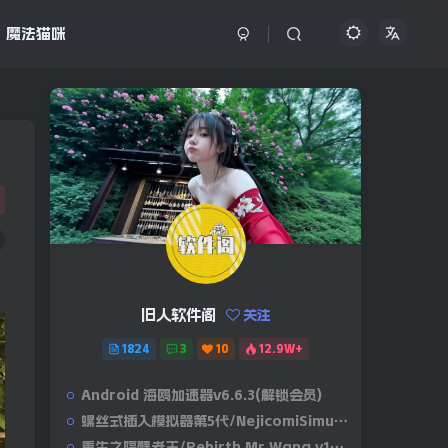
魔法猫咪
旧人软件阁
关注
1824
3
10
12.9W+
Android 海鸥加速器v6.6.3(解锁会员)
螺丝式插入模拟器第5代/NejicomiSimulator.Vol.5.v1.0.2
重生之隔壁老王/Rebirth.Mr.Wang.v10032020