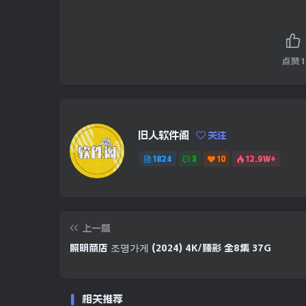
夸克网盘
点赞
1
UC网盘
旧人软件阁
关注
1824
3
10
12.9W+
夸克网盘
上一篇
照明商店 조명가게 (2024) 4K/臻彩 全8集 37G
夸克网盘
相关推荐