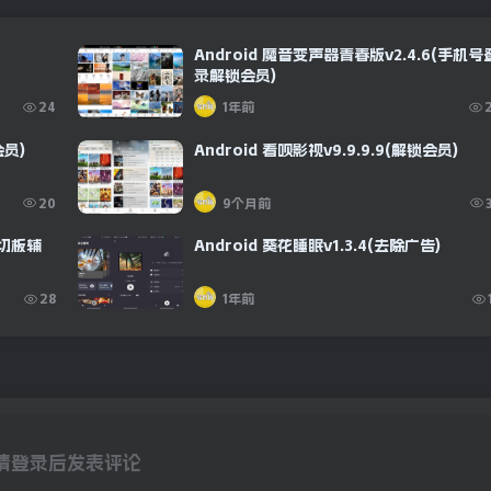
下载
Android 魔音变声器青春版v2.4.6(手机号
录解锁会员)
24
1年前
会员)
Android 看呗影视v9.9.9.9(解锁会员)
下载
20
9个月前
剪切板辅
Android 葵花睡眠v1.3.4(去除广告)
下载
28
1年前
请登录后发表评论