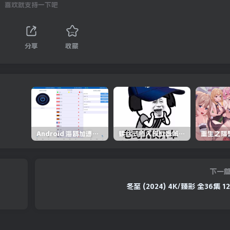
喜欢就支持一下吧
下载
分享
收藏
下载
Android 海鸥加速器v6.6.3(解锁会员)
螺丝式插入模拟器第5代/NejicomiSimulator.Vol.5.v1.0.2
下载
下一
冬至 (2024) 4K/臻彩 全36集 1
下载