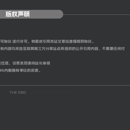
版权声明
0 国际许可协议 进行许可，转载或引用本站文章应遵循相同协议。
有内容均来自互联网第三方分享站点所提供的公开引用内容，不需要任何付
这对表兄妹不顾父母的反对结婚了，他们离开了村庄，踏上了寻
关信息，访客发现请向站长举报
，他们最终在一条有史前石头的河岸旁建立了一座乌托邦小镇，
4h内删除有争议的资源。
决定这座神话小镇的未来，他们饱受疯狂、不可能的爱情、血腥
咒将让他们绝望地度过百年孤独。
THE END
诺贝尔文学奖得主加夫列尔·加西亚·马尔克斯的代表作之一。该
获得了广泛的好评，销量超过5000万册，被翻译成40多种语