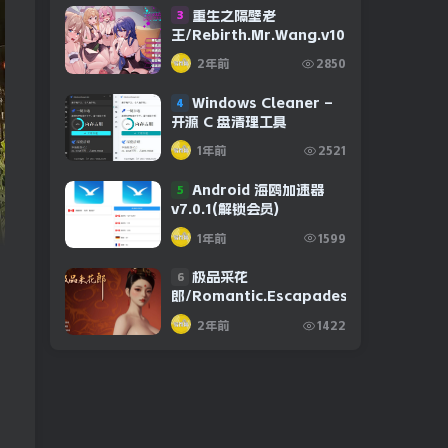
重生之隔壁老
3
王/Rebirth.Mr.Wang.v10032020
2年前
2850
Windows Cleaner –
4
开源 C 盘清理工具
1年前
2521
Android 海鸥加速器
5
v7.0.1(解锁会员)
1年前
1599
极品采花
6
郎/Romantic.Escapades.v1.2.1
2年前
1422