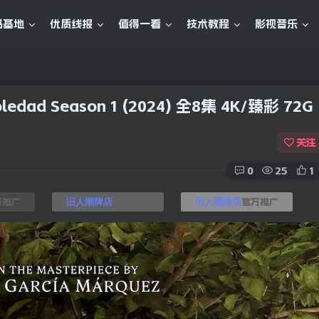
码基地
优质线报
值得一看
技术教程
影视音乐
edad Season 1 (2024) 全8集 4K/臻彩 72G
关注
0
25
1
方推广
官方推广
官方推广
旧人潮牌店
旧人潮牌店