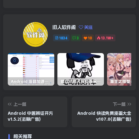
旧人软件阁
关注
1834
3
10
13.1W+
Android 海鸥加速器v6.6.3(解锁会员)
螺丝式插入模拟器第5代/NejicomiSimulator.Vol.5.v1.0.2
上一篇
下一篇
Android 中医辨证开方
Android 快读免费漫画大全
v1.5.2(去除广告)
v107.0(去除广告)
相关推荐