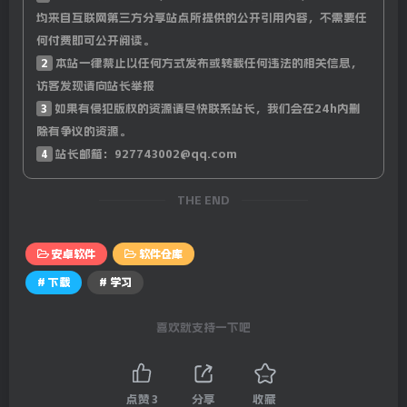
均来自互联网第三方分享站点所提供的公开引用内容，不需要任
何付费即可公开阅读。
2
本站一律禁止以任何方式发布或转载任何违法的相关信息，
访客发现请向站长举报
3
如果有侵犯版权的资源请尽快联系站长，我们会在24h内删
除有争议的资源。
4
站长邮箱：927743002@qq.com
THE END
安卓软件
软件仓库
# 下载
# 学习
喜欢就支持一下吧
点赞
3
分享
收藏