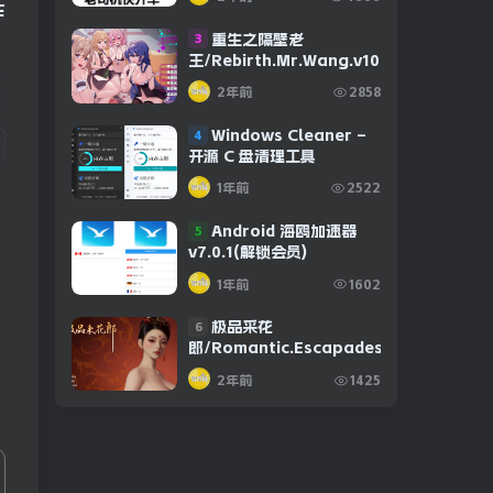
作
重生之隔壁老
3
王/Rebirth.Mr.Wang.v10032020
2年前
2858
Windows Cleaner –
4
开源 C 盘清理工具
1年前
2522
Android 海鸥加速器
5
v7.0.1(解锁会员)
1年前
1602
极品采花
6
郎/Romantic.Escapades.v1.2.1
2年前
1425