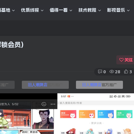
码基地
优质线报
值得一看
技术教程
影视音乐
录解锁会员)
关注
0
28
3
方推广
官方推广
官方推广
旧人潮牌店
旧人潮牌店