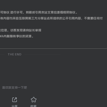
0 国际许可协议 进行许可，转载或引用本站文章应遵循相同协议。
有内容均来自互联网第三方分享站点所提供的公开引用内容，不需要任何付
关信息，访客发现请向站长举报
4h内删除有争议的资源。
THE END
喜欢就支持一下吧
分享
收藏