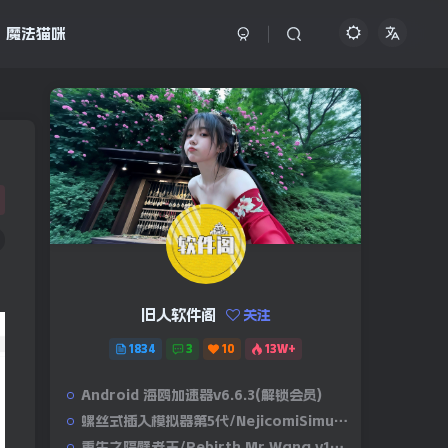
魔法猫咪
旧人软件阁
关注
1834
3
10
13W+
Android 海鸥加速器v6.6.3(解锁会员)
螺丝式插入模拟器第5代/NejicomiSimulator.Vol.5.v1.0.2
重生之隔壁老王/Rebirth.Mr.Wang.v10032020