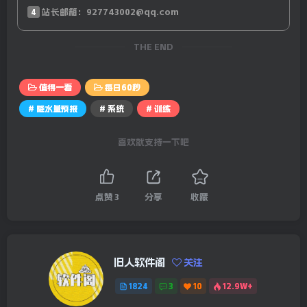
14、外媒：南太平洋岛国瓦努阿图17日发生的强震，已造成
4
站长邮箱：927743002@qq.com
至少14人死亡，包括两名中国公民，预计死亡人数还会上
THE END
升，总理宣布进入紧急状态，联合国：预计有至少11.6万人
受到地震影响；当地18日凌晨，智利北部发生5.3级地震；
值得一看
每日60秒
15、泽连斯基向北约要”补偿”：提供先前承诺过的防空系
# 降水量预报
# 系统
# 训练
统，作为其未能邀请乌入约的补偿；欧盟：再向乌克兰提供
喜欢就支持一下吧
约41亿欧元援助；
【微语】以前年轻的时候总想着怎么致富，现在成熟了，只
点赞
3
分享
收藏
想着怎么脱贫。
全国降水量预报-24小时预报图
旧人软件阁
关注
1824
3
10
12.9W+