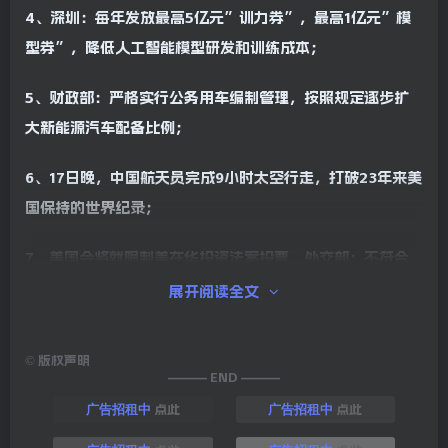
4、深圳：每年发放最高5亿元”训力券”，最高1亿元”模
型券”，降低人工智能模型研发和训练成本；
5、财政部：严格实行公务用车编制管理，按照规定逐步扩
大新能源汽车配备比例；
6、17日晚，中国航天员完成9小时太空行走，打破23年来美
国保持的世界纪录；
7、美国会将就限制美在华投资法案投票，外交部：不符合
任何一方利益；
展开阅读全文
8、美国被中方”卡脖”，特鲁多向特朗普示好：明年对中
©
版权声明
国矿产加税；英媒：特朗普或终止电动车扶持政策；
——— END ———
点此
点此
广告招租中
广告招租中
9、日媒：本田与日产探讨合并，以应对激烈的全球竞争。