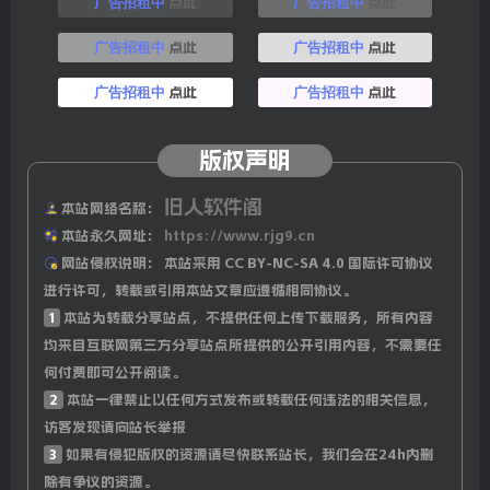
本田回应：在考虑合并、资本合作等多种选项；
点此
点此
广告招租中
广告招租中
点此
点此
广告招租中
广告招租中
10、当地17日，刚果(金)一载有100多名乘客的船只沉没，
造成至少25人死亡，搜救工作仍在进行；当地18日，印度海
点此
点此
广告招租中
广告招租中
军一船只失控撞向客轮，造成客轮倾覆，已致13人死亡；
版权声明
11、世卫组织最新报告：2023年全球疟疾病例约为2.63亿
旧人软件阁
例，非洲依旧是疟疾”重灾区”；
本站网络名称：
本站永久网址：
https://www.rjg9.cn
12、外媒：法国前总统萨科齐因贪腐罪被判处有期徒刑3
网站侵权说明：
本站采用 CC BY-NC-SA 4.0 国际许可协议
进行许可，转载或引用本站文章应遵循相同协议。
年，在此期间，他将不会在监狱服刑，刑期第一年将佩戴电
1
本站为转载分享站点，不提供任何上传下载服务，所有内容
子手环；
均来自互联网第三方分享站点所提供的公开引用内容，不需要任
何付费即可公开阅读。
13、18日，俄罗斯摩尔曼斯克州南部一列客运列车与货运列
2
本站一律禁止以任何方式发布或转载任何违法的相关信息，
车相撞，多节车厢脱轨，乘客数量超300人，造成至少14人
访客发现请向站长举报
受伤，其中3人伤势严重；
3
如果有侵犯版权的资源请尽快联系站长，我们会在24h内删
除有争议的资源。