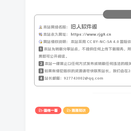
10、地球上每天都会发生860万次雷击。
旧人软件阁
本站网络名称：
本站永久网址：
https://www.rjg9.cn
网站侵权说明：
本站采用 CC BY-NC-SA 4.
1
本站为转载分享站点，不提供任何上传下载服务，所
费即可公开阅读。
2
本站一律禁止以任何方式发布或转载任何违法的相
3
如果有侵犯版权的资源请尽快联系站长，我们会在2
4
站长邮箱：927743002@qq.com
值得一看
涨涨知识