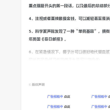
重点琢磨开头的第一段话，以及最后的总结部
4、注视或者直接触摸金钱，可以减轻甚至是
5、科学家声称发现了一种“单身基因”，拥有
年英国《每日邮报》。
6、在紧急情况下，椰子汁可以很好地代替血
因此在紧急情况使用椰子水是可以救命的。
7、乒乓球运动是所有体育运动中改善视力最
©
版权声明
8、鲨鱼可以听到其他鱼类的心跳，从而找到
点此
广告招租中
广告招租中
9、人在做梦的时候眼球会高速的转动，眼睛
球就会发生高速转动，而这就意味着胎儿进入
点此
广告招租中
广告招租中