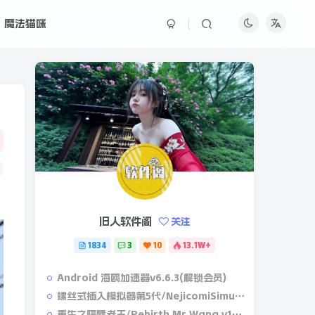
魔法猫咪
旧人软件阁
关注
1834
3
10
13.1W+
Android 海鸥加速器v6.6.3(解锁会员)
螺丝式插入模拟器第5代/NejicomiSimulator.Vol.5.v1.0.2
重生之隔壁老王/Rebirth.Mr.Wang.v10032020