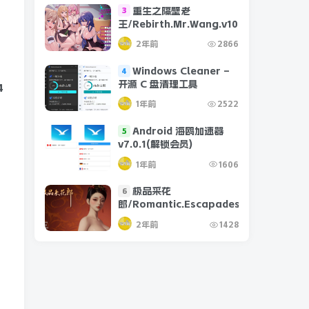
重生之隔壁老
3
王/Rebirth.Mr.Wang.v10032020
2年前
2866
Windows Cleaner –
4
开源 C 盘清理工具
4
1年前
2522
Android 海鸥加速器
5
v7.0.1(解锁会员)
1年前
1606
极品采花
6
郎/Romantic.Escapades.v1.2.1
2年前
1428