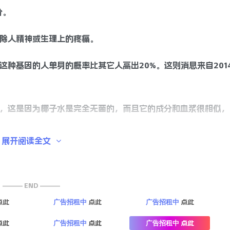
分。
消除人精神或生理上的疼痛。
这种基因的人单身的概率比其它人高出20%。这则消息来自201
浆，这是因为椰子水是完全无菌的，而且它的成分和血浆很相似，
展开阅读全文
有效的运动。
它们的位置。
——— END ———
点此
点此
点此
广告招租中
广告招租中
进入到快速的萌动期。据B超显示，胎儿在八个月大小的时候，眼
做梦状态了。
点此
点此
点此
广告招租中
广告招租中