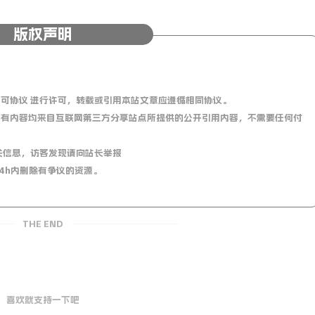
版权声明
0 国际许可协议 进行许可，转载或引用本站文章应遵循相同协议。
有内容均来自互联网第三方分享站点所提供的公开引用内容，不需要任何付
关信息，访客发现请向站长举报
4h内删除有争议的资源。
THE END
喜欢就支持一下吧