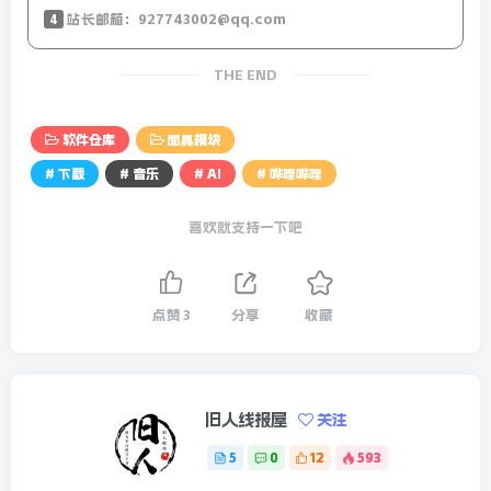
4
站长邮箱：927743002@qq.com
THE END
软件仓库
面具模块
# 下载
# 音乐
# AI
# 哔哩哔哩
喜欢就支持一下吧
点赞
3
分享
收藏
旧人线报屋
关注
5
0
12
593