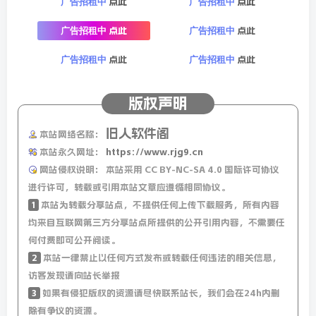
点此
点此
广告招租中
广告招租中
部分应用失效
点此
点此
广告招租中
广告招租中
适配
点此
点此
广告招租中
广告招租中
岸听音乐(com.szxinlianyun.yunjx.dagge)
解锁会
员 全版本通杀
版权声明
调整
旧人软件阁
本站网络名称：
快手/快手极速版
支持免root框架(仅本地模式)
本站永久网址：
https://www.rjg9.cn
网站侵权说明：
本站采用 CC BY-NC-SA 4.0 国际许可协议
下载不了
进行许可，转载或引用本站文章应遵循相同协议。
1
本站为转载分享站点，不提供任何上传下载服务，所有内容
均来自互联网第三方分享站点所提供的公开引用内容，不需要任
Github仓库
下载
何付费即可公开阅读。
2
本站一律禁止以任何方式发布或转载任何违法的相关信息，
访客发现请向站长举报
3
如果有侵犯版权的资源请尽快联系站长，我们会在24h内删
蓝奏云 v4.0.3
下载
除有争议的资源。