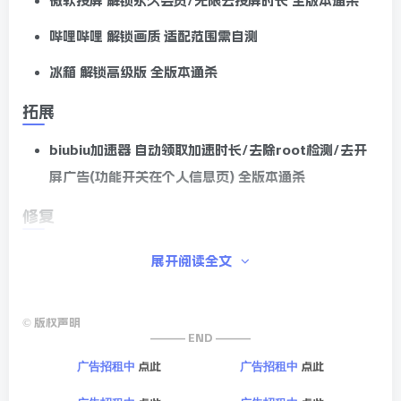
傲软投屏
解锁永久会员/无限云投屏时长 全版本通杀
哔哩哔哩
解锁画质 适配范围需自测
冰箱
解锁高级版 全版本通杀
拓展
biubiu加速器
自动领取加速时长/去除root检测/去开
屏广告(功能开关在个人信息页) 全版本通杀
修复
AppShare
自动签到闪退
展开阅读全文
免root框架
无法加载模块
©
版权声明
ApiService
抛出
Crash unexpectedly:
——— END ———
java.lang.RuntimeException:
点此
点此
广告招租中
广告招租中
导致的
android.os.NetworkOnMainThreadException