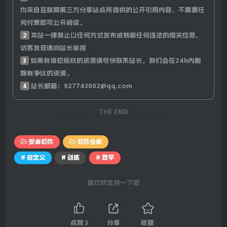
均来自互联网第三方分享站点所提供的公开引用内容，不需要任
何付费即可公开阅读。
2
本站一律禁止以任何方式发布或转载任何违法的相关信息，
访客发现请向站长举报
3
如果有侵犯版权的资源请尽快联系站长，我们会在24h内删
除有争议的资源。
4
站长邮箱：927743002@qq.com
THE END
安卓软件
软件仓库
# 自定义
# 训练
# 数学
喜欢就支持一下吧
点赞
3
分享
收藏