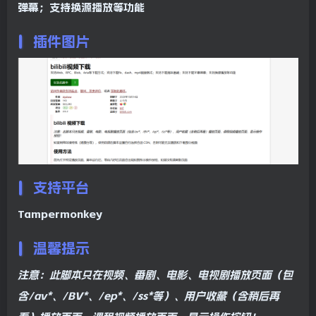
弹幕；支持换源播放等功能
插件图片
支持平台
Tampermonkey
温馨提示
注意：此脚本只在视频、番剧、电影、电视剧播放页面（包
含/av*、/BV*、/ep*、/ss*等）、用户收藏（含稍后再