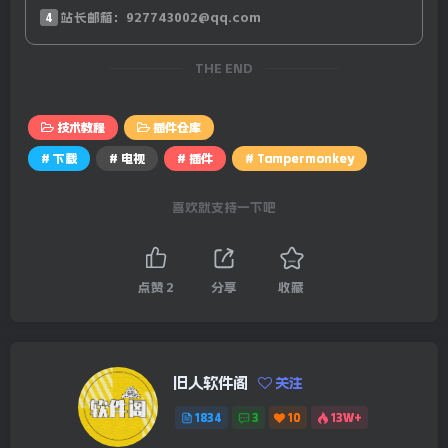
4
站长邮箱：927743002@qq.com
THE END
技术教程
插件仓库
# 下载
# 电视
# 插件
# Tampermonkey
喜欢就支持一下吧
此外脚本内置了一套弹窗组件，分为自动消失的用户请求反
馈提示框和用户交互使用的对话框
点赞
2
分享
收藏
比如，如果你不停点击
请求地址
按钮会出现
(^・ω・^)~喵
喵喵~
的提示，简称一键三喵，提示你手抽筋了
旧人软件阁
关注
下载地址
1834
3
10
13W+