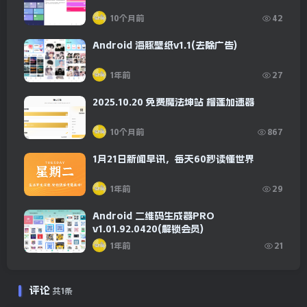
10个月前
42
Android 海豚壁纸v1.1(去除广告)
1年前
27
2025.10.20 免费魔法坤站 榴莲加速器
10个月前
867
1月21日新闻早讯，每天60秒读懂世界
1年前
29
Android 二维码生成器PRO
v1.01.92.0420(解锁会员)
1年前
21
评论
共1条