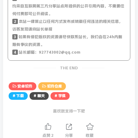
均来自互联网第三方分享站点所提供的公开引用内容，不需要任
何付费即可公开阅读。
2
本站一律禁止以任何方式发布或转载任何违法的相关信息，
访客发现请向站长举报
3
如果有侵犯版权的资源请尽快联系站长，我们会在24h内删
除有争议的资源。
4
站长邮箱：927743002@qq.com
THE END
安卓软件
软件仓库
# 下载
# 聊天
# 字体
喜欢就支持一下吧
点赞
2
分享
收藏