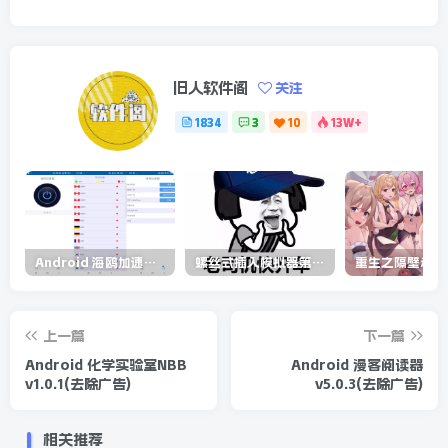
旧人软件阁
关注
1834
3
10
13W+
Android 海鸥加速器v6.6.3(解锁会员)
螺丝式插入模拟器第5代/NejicomiSimulator.Vol.5.v1.0.2
上一篇
下一篇
Android 化学实验室NBB
Android 漫客阅读器
v1.0.1(去除广告)
v5.0.3(去除广告)
相关推荐