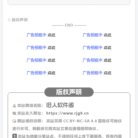
©
版权声明
——— END ———
点此
点此
广告招租中
广告招租中
点此
点此
广告招租中
广告招租中
点此
点此
广告招租中
广告招租中
点此
点此
广告招租中
广告招租中
版权声明
旧人软件阁
本站网络名称：
本站永久网址：
https://www.rjg9.cn
网站侵权说明：
本站采用 CC BY-NC-SA 4.0 国际许可协议
进行许可，转载或引用本站文章应遵循相同协议。
1
本站为转载分享站点，不提供任何上传下载服务，所有内容