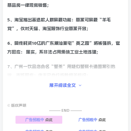
商品房一律现房销售；
5、淘宝推出高退款人群屏蔽功能：商家可屏蔽“羊毛
党”，仅对天猫、淘宝服饰行业商家开放；
6、网传耗资10亿的广东潮汕豪宅”英之园”将被强拆，官
方回应： 属实，系非法占用集体工业土地违建；
7、广州一饮品店命名“警茶”用疑似警察卡通图案引热
议，市监回应：店主已自行拆除相关标识；
展开阅读全文
8、湖南张家界一村庄铁路穿村而过，多年来已有17人被火
车撞身亡，官方回应：基本属实，铁路部门将装护栏；
©
版权声明
——— END ———
9、京东、美团、饿了么等外卖平台被五部门约谈：要求合
点此
点此
广告招租中
广告招租中
法规范经营，公平有序竞争；公众号:一心文案语录