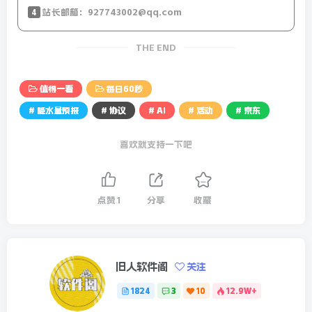
15、印媒：莫迪宣布为庆祝战胜巴基斯坦，启动为期10天的
4
站长邮箱：927743002@qq.com
全国性庆祝活动 ；印度宣布拟对美国部分产品征收关税，作
为美国征收钢铝关税的反制。
THE END
【今日微语】与其努力取悦别人，不如花心思取悦自己。与
值得一看
每日60秒
其活在别人的看法里，不如活出自己的一片天地。
# 降水量预报
# 协议
# AI
# 活动
# 京东
全国降水量预报-24小时预报图
喜欢就支持一下吧
点赞
1
分享
收藏
旧人软件阁
关注
1824
3
10
12.9W+