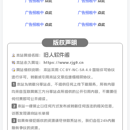
点此
点此
广告招租中
广告招租中
10、沙县小吃沙特首店开业：店主是90后，首日营业额超5
点此
点此
广告招租中
广告招租中
万人民币，卤蛋煎蛋约6.7元一个，一份蒸饺34元；
点此
点此
广告招租中
广告招租中
11、特朗普修令下调对来自中国小额包裹关税税率由120%降
至54%，定额税降至每件100美元；
版权声明
12、外媒：特朗普抵达沙特，开启第二任期首次外访；特朗
旧人软件阁
本站网络名称：
普访中东绕行以色列，专家称：凸显美以利益分歧扩大；
本站永久网址：
https://www.rjg9.cn
网站侵权说明：
本站采用 CC BY-NC-SA 4.0 国际许可协议
13、外媒：美国和沙特签署价值近1420亿美元的军售协议；
进行许可，转载或引用本站文章应遵循相同协议。
美国拟向阿联酋和沙特AI公司出口数十万枚芯片；
1
本站为转载分享站点，不提供任何上传下载服务，所有内容
均来自互联网第三方分享站点所提供的公开引用内容，不需要任
14、第50届南丁格尔奖获奖者名单公布，17个国家的35名
何付费即可公开阅读。
2
本站一律禁止以任何方式发布或转载任何违法的相关信息，
护理人员获奖，我国有7名优秀护理工作者获此殊荣，是本
访客发现请向站长举报
届获奖人数最多的国家；
3
如果有侵犯版权的资源请尽快联系站长，我们会在24h内删
除有争议的资源。