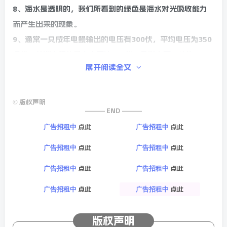
8、海水是透明的，我们所看到的绿色是海水对光吸收能力
而产生出来的现象。
9、通常一只成年电鳗输出的电压有300伏，平均电压为350
多伏，美洲电鳗的最大电压达800伏，足以击死一头牛。
展开阅读全文
10、渡渡鸟是人类记录的首个因人类活动而灭绝的动物。
©
版权声明
——— END ———
点此
点此
广告招租中
广告招租中
点此
点此
广告招租中
广告招租中
点此
点此
广告招租中
广告招租中
点此
点此
广告招租中
广告招租中
版权声明