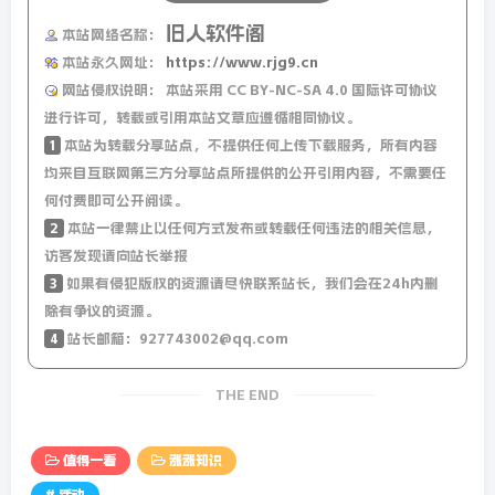
旧人软件阁
本站网络名称：
本站永久网址：
https://www.rjg9.cn
网站侵权说明：
本站采用 CC BY-NC-SA 4.0 国际许可协议
进行许可，转载或引用本站文章应遵循相同协议。
1
本站为转载分享站点，不提供任何上传下载服务，所有内容
均来自互联网第三方分享站点所提供的公开引用内容，不需要任
何付费即可公开阅读。
2
本站一律禁止以任何方式发布或转载任何违法的相关信息，
访客发现请向站长举报
3
如果有侵犯版权的资源请尽快联系站长，我们会在24h内删
除有争议的资源。
4
站长邮箱：927743002@qq.com
THE END
值得一看
涨涨知识
# 活动