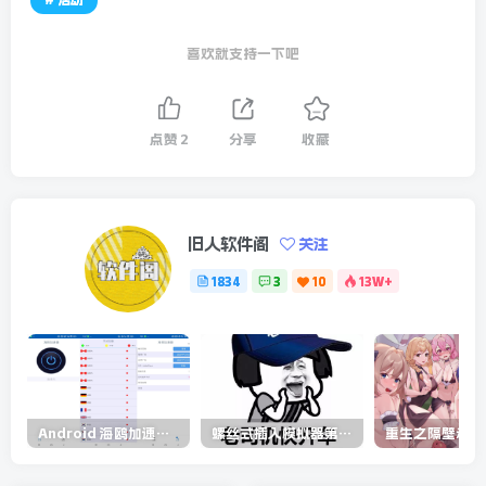
喜欢就支持一下吧
点赞
2
分享
收藏
旧人软件阁
关注
1834
3
10
13W+
Android 海鸥加速器v6.6.3(解锁会员)
螺丝式插入模拟器第5代/NejicomiSimulator.Vol.5.v1.0.2