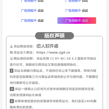
点此
点此
广告招租中
广告招租中
贴申请人数突破2000万；
点此
点此
广告招租中
广告招租中
9、美国对华半导体限制新规生效：台积电暂停16/14nm向
点此
点此
广告招租中
广告招租中
部分IC设计厂商发货；
10、当地9日早，加勒比海开曼群岛附近海域发生8.0级地
版权声明
震，震源深度33公里，多地触发海啸警报；
旧人软件阁
本站网络名称：
本站永久网址：
https://www.rjg9.cn
11、当地9日凌晨，墨西哥发生客车与货车相撞事故，致41
网站侵权说明：
本站采用 CC BY-NC-SA 4.0 国际许可协议
人死亡；
进行许可，转载或引用本站文章应遵循相同协议。
1
本站为转载分享站点，不提供任何上传下载服务，所有内容
12、美媒：继拜登后，特朗普宣布撤销布林肯和沙利文的安
均来自互联网第三方分享站点所提供的公开引用内容，不需要任
全许可；马斯克：美财政部每年向不明人士发放超1000亿美
何付费即可公开阅读。
元福利金；
2
本站一律禁止以任何方式发布或转载任何违法的相关信息，
访客发现请向站长举报
13、外媒：欧盟准备对特朗普让步，降低汽车进口关税，欧
3
如果有侵犯版权的资源请尽快联系站长，我们会在24h内删
盟希望将进口到欧洲汽车的关税从目前的10%降至更低水
除有争议的资源。