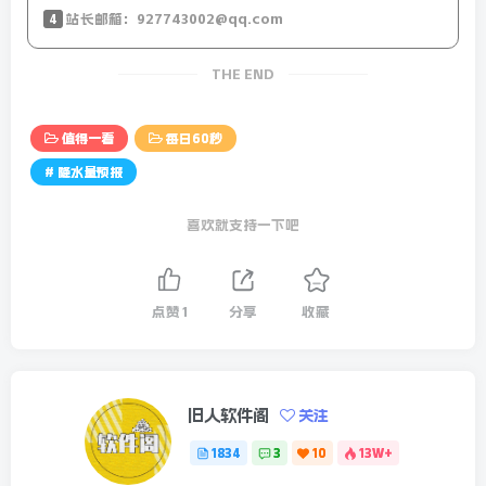
4
站长邮箱：927743002@qq.com
平；
THE END
14、当地9日上午，印度安全人员与反政府武装在恰蒂斯加
尔邦发生交火，致31人死亡；
值得一看
每日60秒
15、特朗普”开价”：稀土换援助！泽连斯基：愿意成交，
# 降水量预报
美国企业最有资格在重建中赚钱。特朗普：已与普京通话！
喜欢就支持一下吧
下周或与泽连斯基会面！乌军：击退了俄军多次进攻，并击
落其一架苏-25战机；
点赞
1
分享
收藏
【微语】人生总有些悔不当初的遗憾，这就是学费。如果再
给一次机会，可能你照样还是会不够珍惜，这就是人性。所
以，错过的，就此别过。未来的，敬请期待。
旧人软件阁
关注
全国降水量预报-24小时预报图
1834
3
10
13W+