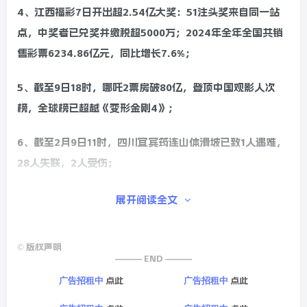
4、江西福彩7日开出超2.54亿大奖：51注头奖来自同一站
点，中奖者已兑奖并缴税超5000万；2024年全年全国共销
售彩票6234.86亿元，同比增长7.6%；
5、截至9日18时，哪吒2票房破80亿，登顶中国观影人次
榜，全球榜已超越《变形金刚4》；
6、截至2月9日11时，四川宜宾筠连山体滑坡已致1人遇难，
28人失联，2人受伤；
7、湖南张家界一9岁男孩放鞭炮致车辆烧毁！家长：儿子出
展开阅读全文
于好奇，车主乱停车。法院：监护人全责；山东菏泽一小孩
过年放烟花，男子40万新车被点燃报废，家长：刚买房，没
©
版权声明
钱；
——— END ———
点此
点此
广告招租中
广告招租中
8、商务部：1月20日-2月8日，全国手机等数码产品购新补