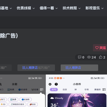
码基地
优质线报
值得一看
技术教程
影视音乐
(去除广告)
关注
0
24
2
方推广
官方推广
官方推广
旧人潮牌店
旧人潮牌店