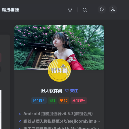
魔法猫咪
旧人软件阁
关注
1834
3
10
13W+
Android 海鸥加速器v6.6.3(解锁会员)
螺丝式插入模拟器第5代/NejicomiSimulator.Vol.5.v1.0.2
重生之隔壁老王/Rebirth.Mr.Wang.v10032020