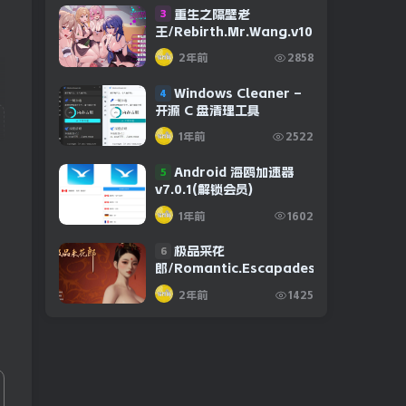
重生之隔壁老
3
王/Rebirth.Mr.Wang.v10032020
2年前
2858
Windows Cleaner –
4
开源 C 盘清理工具
1年前
2522
Android 海鸥加速器
5
v7.0.1(解锁会员)
1年前
1602
极品采花
6
郎/Romantic.Escapades.v1.2.1
2年前
1425