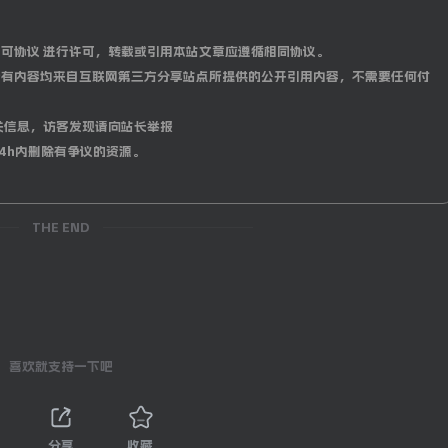
0 国际许可协议 进行许可，转载或引用本站文章应遵循相同协议。
有内容均来自互联网第三方分享站点所提供的公开引用内容，不需要任何付
关信息，访客发现请向站长举报
4h内删除有争议的资源。
THE END
喜欢就支持一下吧
分享
收藏