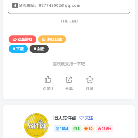
4
站长邮箱：927743002@qq.com
THE END
安卓游戏
游戏仓库
# 下载
# 射击
喜欢就支持一下吧
点赞
3
分享
收藏
旧人软件阁
关注
1834
3
10
13W+