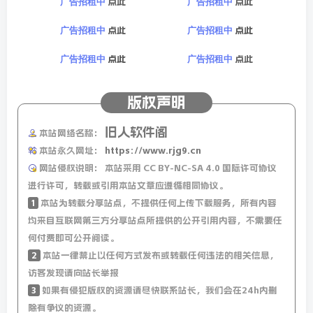
点此
点此
广告招租中
广告招租中
点此
点此
广告招租中
广告招租中
点此
点此
广告招租中
广告招租中
版权声明
旧人软件阁
本站网络名称：
本站永久网址：
https://www.rjg9.cn
网站侵权说明：
本站采用 CC BY-NC-SA 4.0 国际许可协议
进行许可，转载或引用本站文章应遵循相同协议。
1
本站为转载分享站点，不提供任何上传下载服务，所有内容
均来自互联网第三方分享站点所提供的公开引用内容，不需要任
何付费即可公开阅读。
2
本站一律禁止以任何方式发布或转载任何违法的相关信息，
访客发现请向站长举报
3
如果有侵犯版权的资源请尽快联系站长，我们会在24h内删
除有争议的资源。