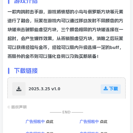
游戏介绍
一款肉鸽射击手游，游戏将愤怒的小鸟与俄罗斯方块等元素
进行了融合，玩家在游戏内可以通过移动发射不同颜色的方
块猪来击破那些虚空方块，三个颜色相同的方块猪连接在一
起时，会产生爆炸效果，从而销毁虚空方块，消除之后玩家
可以获得经验与金币，经验可以局内升级选择一定的buff，
而局外的金币则可以强化自身以及购买新装备！
下载链接
2025.3.25 v1.0
下载
©
版权声明
——— END ———
点此
点此
广告招租中
广告招租中