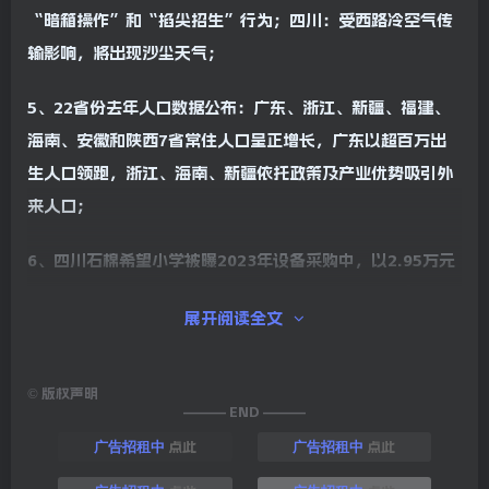
“暗箱操作”和“掐尖招生”行为；四川：受西路冷空气传
输影响，将出现沙尘天气；
5、22省份去年人口数据公布：广东、浙江、新疆、福建、
海南、安徽和陕西7省常住人口呈正增长，广东以超百万出
生人口领跑，浙江、海南、新疆依托政策及产业优势吸引外
来人口；
6、四川石棉希望小学被曝2023年设备采购中，以2.95万元
高价购入市场价仅1.1万元的除颤仪，并以29元单价采购
展开阅读全文
8400个餐盘(全校约2000名师生)，多部门介入调查发现招
标审核漏洞，涉事校长被诫勉谈话；
©
版权声明
7、胡润全球富豪榜发布：张一鸣以4350亿元超越钟睒睒，
——— END ———
成中国首富，财富增长了76%，雷军财富翻倍至2200亿元首
点此
点此
广告招租中
广告招租中
入前十，梁文锋以330亿元首次上榜，AI领域成财富增长新