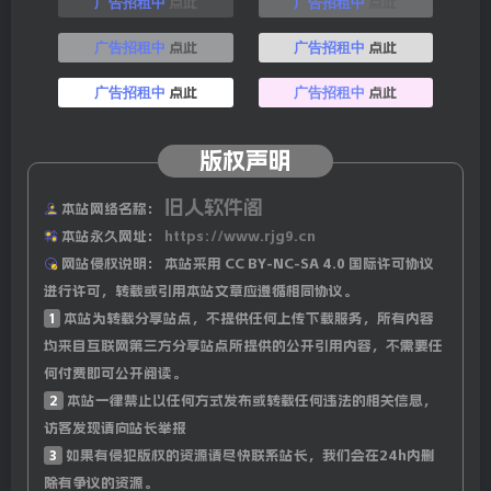
点此
点此
广告招租中
广告招租中
动力；
点此
点此
广告招租中
广告招租中
8、深圳：4月9日起实施房票制度，严控新增旧改项目，允
点此
点此
广告招租中
广告招租中
许以房票购买商品房，推动城中村改造与存量盘活；
版权声明
9、韩媒：截至27日，韩国山火已致28人死亡、32人受伤。
李在明在视察山火灾情时遇袭，保镖及时制止未受伤；
旧人软件阁
本站网络名称：
本站永久网址：
https://www.rjg9.cn
微信搜#公众号：每天100秒读懂世界
网站侵权说明：
本站采用 CC BY-NC-SA 4.0 国际许可协议
进行许可，转载或引用本站文章应遵循相同协议。
10、谷歌将从下周开始完全闭门开发安卓操作系统，谷歌回
1
本站为转载分享站点，不提供任何上传下载服务，所有内容
应：简化开发不是闭源，将继续发布源代码；
均来自互联网第三方分享站点所提供的公开引用内容，不需要任
何付费即可公开阅读。
11、美法院以”申请过晚”禁止苹果参与谷歌反垄断听证
2
本站一律禁止以任何方式发布或转载任何违法的相关信息，
会，其年收200亿美元的搜索默认协议面临终止风险，或影
访客发现请向站长举报
3
如果有侵犯版权的资源请尽快联系站长，我们会在24h内删
响谷歌Chrome及安卓业务调整；
除有争议的资源。