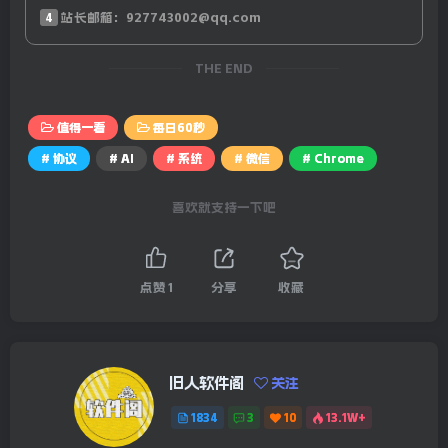
4
站长邮箱：927743002@qq.com
12、外媒：苏丹新一轮霍乱疫情持续扩散，累计病例达
58263例，其中死亡病例达1523例；
THE END
13、特朗普宣布将对进口汽车和某些汽车零部件加征25%关
值得一看
每日60秒
税，德国大众或成”大冤种”。外交部：美方做法违反世贸
# 协议
# AI
# 系统
# 微信
# Chrome
组织规则；
喜欢就支持一下吧
14、外媒：一艘旅游潜艇在红海发生事故，致6人死亡，均
是俄罗斯人；
点赞
1
分享
收藏
15、也门胡塞武装：使用弹道导弹打击了以色列目标和美军
航母，以回应美国发动的袭击；
【微语】看似无用的沙子和水泥混合后却能成为坚固的混凝
旧人软件阁
关注
土，而珍贵的大米和汽油混合却会变成废物。这告诉我们：
1834
3
10
13.1W+
自身价值固然重要，但选择与谁同行也能决定人生的高度。