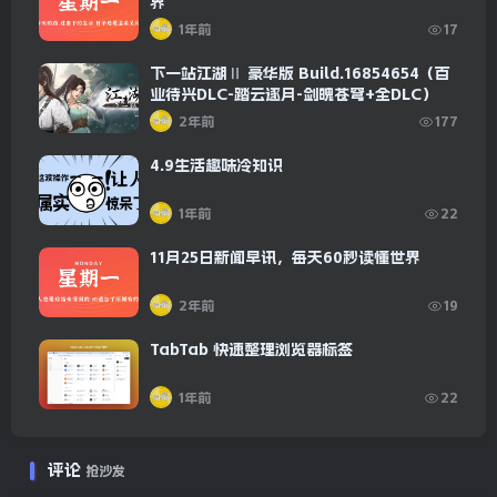
界
1年前
17
下一站江湖Ⅱ 豪华版 Build.16854654（百
业待兴DLC-踏云逐月-剑魄苍穹+全DLC）
2年前
177
4.9生活趣味冷知识
1年前
22
11月25日新闻早讯，每天60秒读懂世界
2年前
19
TabTab 快速整理浏览器标签
1年前
22
评论
抢沙发