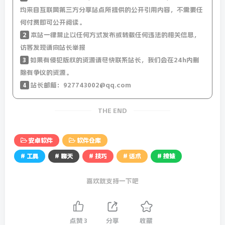
均来自互联网第三方分享站点所提供的公开引用内容，不需要任
何付费即可公开阅读。
2
本站一律禁止以任何方式发布或转载任何违法的相关信息，
访客发现请向站长举报
3
如果有侵犯版权的资源请尽快联系站长，我们会在24h内删
除有争议的资源。
4
站长邮箱：927743002@qq.com
THE END
安卓软件
软件仓库
# 工具
# 聊天
# 技巧
# 话术
# 撩妹
喜欢就支持一下吧
点赞
3
分享
收藏