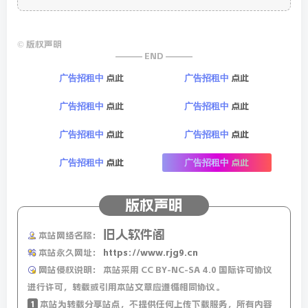
©
版权声明
——— END ———
点此
点此
广告招租中
广告招租中
点此
点此
广告招租中
广告招租中
点此
点此
广告招租中
广告招租中
点此
点此
广告招租中
广告招租中
版权声明
旧人软件阁
本站网络名称：
本站永久网址：
https://www.rjg9.cn
网站侵权说明：
本站采用 CC BY-NC-SA 4.0 国际许可协议
进行许可，转载或引用本站文章应遵循相同协议。
1
本站为转载分享站点，不提供任何上传下载服务，所有内容