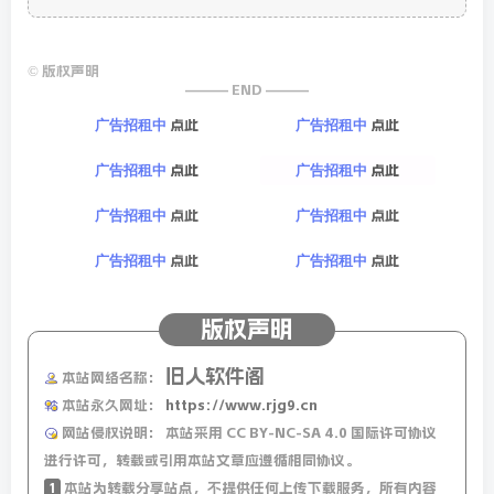
©
版权声明
——— END ———
点此
点此
广告招租中
广告招租中
点此
点此
广告招租中
广告招租中
点此
点此
广告招租中
广告招租中
点此
点此
广告招租中
广告招租中
版权声明
旧人软件阁
本站网络名称：
本站永久网址：
https://www.rjg9.cn
网站侵权说明：
本站采用 CC BY-NC-SA 4.0 国际许可协议
进行许可，转载或引用本站文章应遵循相同协议。
1
本站为转载分享站点，不提供任何上传下载服务，所有内容