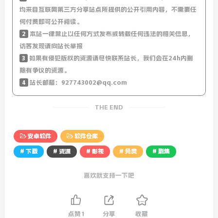
均来自互联网第三方分享站点所提供的公开引用内容，不需要任
何付费即可公开阅读。
2
本站一律禁止以任何方式发布或转载任何违法的相关信息，
访客发现请向站长举报
3
如果有侵犯版权的资源请尽快联系站长，我们会在24h内删
除有争议的资源。
4
站长邮箱：927743002@qq.com
THE END
安卓软件
软件仓库
# 下载
# 资源
# 影视
# 免费
# 剧集
喜欢就支持一下吧
点赞
1
分享
收藏