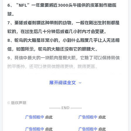
6、“NFL”一年需要将近3000头牛提供的皮革制作橄榄
球。
7、豪猪或者刺猬这种带刺的动物，一般在刚出生时刺都是
软的，在出生后几十分钟后或者几小时内才会变硬。
8、鸵鸟的大脑是非常小的，小到什么程度几乎让人无法相
信，如图所示，鸵鸟的大脑还没有它的眼睛大。
9、身体中最大的一块肌肉是臀大肌，它除了可以保持身体
的平衡外，还可以使身体跑得更快，跳得更高。
10、17世纪的欧洲人，因为木乃伊不腐不朽的特点，将其磨
展开阅读全文
碎后当作保健品使用，甚至出现了“一伊难求”的局面。
©
版权声明
——— END ———
点此
点此
广告招租中
广告招租中
点此
点此
广告招租中
广告招租中