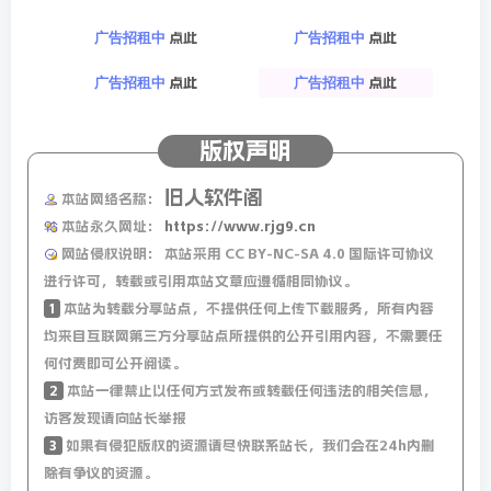
点此
点此
广告招租中
广告招租中
点此
点此
广告招租中
广告招租中
版权声明
旧人软件阁
本站网络名称：
本站永久网址：
https://www.rjg9.cn
网站侵权说明：
本站采用 CC BY-NC-SA 4.0 国际许可协议
进行许可，转载或引用本站文章应遵循相同协议。
1
本站为转载分享站点，不提供任何上传下载服务，所有内容
均来自互联网第三方分享站点所提供的公开引用内容，不需要任
何付费即可公开阅读。
2
本站一律禁止以任何方式发布或转载任何违法的相关信息，
访客发现请向站长举报
3
如果有侵犯版权的资源请尽快联系站长，我们会在24h内删
除有争议的资源。