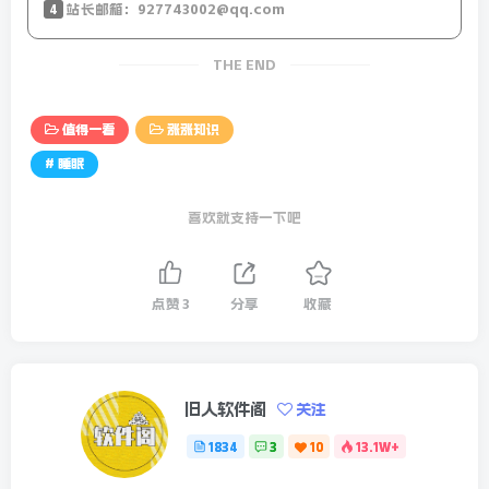
4
站长邮箱：927743002@qq.com
THE END
值得一看
涨涨知识
# 睡眠
喜欢就支持一下吧
点赞
3
分享
收藏
旧人软件阁
关注
1834
3
10
13.1W+