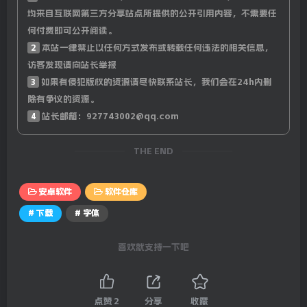
均来自互联网第三方分享站点所提供的公开引用内容，不需要任
何付费即可公开阅读。
2
本站一律禁止以任何方式发布或转载任何违法的相关信息，
访客发现请向站长举报
3
如果有侵犯版权的资源请尽快联系站长，我们会在24h内删
除有争议的资源。
4
站长邮箱：927743002@qq.com
THE END
安卓软件
软件仓库
# 下载
# 字体
喜欢就支持一下吧
点赞
2
分享
收藏