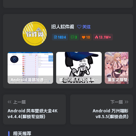
旧人软件阁
关注
1834
3
10
13.1W+
Android 海鸥加速器v6.6.3(解锁会员)
螺丝式插入模拟器第5代/NejicomiSimulator.Vol.5.v1.0.2
上一篇
下一篇
Android 风车壁纸大全4K
Android 万兴喵影
v4.4.4(解锁专业版)
v8.5.5(解锁会员)
相关推荐