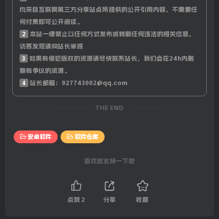
均来自互联网第三方分享站点所提供的公开引用内容，不需要任
何付费即可公开阅读。
2
本站一律禁止以任何方式发布或转载任何违法的相关信息，
访客发现请向站长举报
3
如果有侵犯版权的资源请尽快联系站长，我们会在24h内删
除有争议的资源。
4
站长邮箱：927743002@qq.com
THE END
安卓软件
软件仓库
喜欢就支持一下吧
点赞
2
分享
收藏