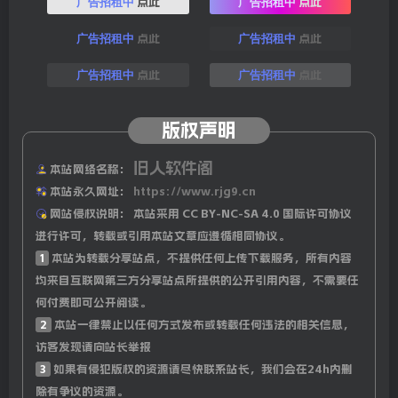
点此
点此
广告招租中
广告招租中
9、韩媒：当地12日，韩国核电站突发泄漏事故！29吨核废
点此
点此
广告招租中
广告招租中
液”未经样本分析阶段就被排放入海”，官方：已展开调
点此
点此
广告招租中
广告招租中
查；
10、外媒：丹麦政府称愿同特朗普团队讨论美在格陵兰岛诉
版权声明
求，但拒绝出售；
旧人软件阁
本站网络名称：
本站永久网址：
https://www.rjg9.cn
11、德国选择党领导人魏德尔：若她能上台执政，将”关闭
网站侵权说明：
本站采用 CC BY-NC-SA 4.0 国际许可协议
国门”，遣返非法移民，并重启”北溪”管道；
进行许可，转载或引用本站文章应遵循相同协议。
1
本站为转载分享站点，不提供任何上传下载服务，所有内容
12、当地12日凌晨，墨西哥西南部发生6.1级地震，目前，暂
均来自互联网第三方分享站点所提供的公开引用内容，不需要任
无人员伤亡和财产损失报告；
何付费即可公开阅读。
2
本站一律禁止以任何方式发布或转载任何违法的相关信息，
13、马杜罗宣誓就职，开启其在委内瑞拉的第三个总统任
访客发现请向站长举报
期，美国提高悬赏金额至2500万美元抓他；
3
如果有侵犯版权的资源请尽快联系站长，我们会在24h内删
除有争议的资源。