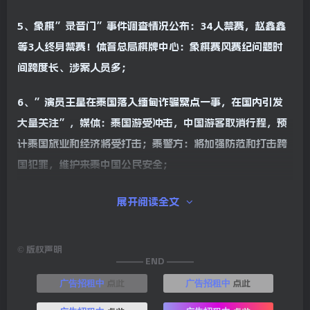
5、象棋”录音门”事件调查情况公布：34人禁赛，赵鑫鑫
等3人终身禁赛！体育总局棋牌中心：象棋赛风赛纪问题时
间跨度长、涉案人员多；
6、”演员王星在泰国落入缅甸诈骗窝点一事，在国内引发
大量关注”，媒体：泰国游受冲击，中国游客取消行程，预
计泰国旅业和经济将受打击；泰警方：将加强防范和打击跨
国犯罪，维护来泰中国公民安全；
7、900亿债务重组关口，孙宏斌再收清盘呈请！融创中国：
展开阅读全文
因未能偿还本金3000万美元及利息被提出清盘呈请，正积极
沟通，寻求更全面的境外债重组方案；
©
版权声明
——— END ———
8、韩媒：因”担心人身安全问题”，尹锡悦将不出席14日
点此
点此
广告招租中
广告招租中
的总统弹劾案首次法庭辩论；