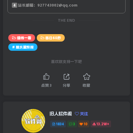
14、乌克兰一周遭袭数百次，泽连斯基向盟友喊话：呼吁盟
4
站长邮箱：927743002@qq.com
友履行向乌供武的承诺；
THE END
15、外媒：美国加州洛杉矶山火持续肆虐，目前仍没有减弱
迹象，已致16人死亡，另有13人失踪，山火已逼近洛杉矶奥
值得一看
每日60秒
运会场馆，奥运村或被波及；外媒：加州州长称，墨西哥消
# 降水量预报
防员已抵达洛杉矶帮助扑灭山火；
喜欢就支持一下吧
【微语】没有人可以左右你的人生，只是很多时候我们需要
多一些勇气，去坚定自己的选择。
点赞
3
分享
收藏
全国降水量预报-24小时预报图
旧人软件阁
关注
1834
3
10
13.2W+