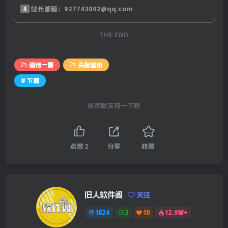
4
站长邮箱：927743002@qq.com
THE END
值得一看
头像壁纸
# 下载
喜欢就支持一下吧
点赞
2
分享
收藏
旧人软件阁
关注
1824
3
10
12.9W+