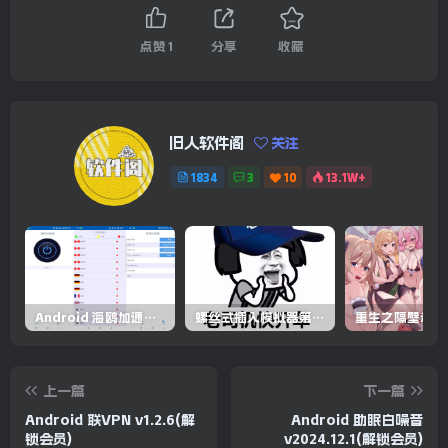
点赞
1
分享
收藏
旧人软件阁
关注
1834
3
10
13.1W+
Android 海鸥加速器v6.6.3(解锁会员)
螺丝式插入模拟器第5代/NejicomiSimulator.Vol.5.v1.0.2
上一篇
下一篇
Android 联VPN v1.2.6(解
Android 助眠白噪音
锁会员)
v2024.12.1(解锁会员)