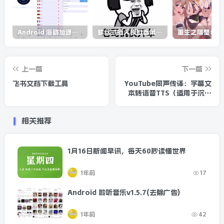
Android 海鸥加速器v6.6.3(解锁会员)
螺丝式插入模拟器第5代/NejicomiSimulator.Vol.5.v1.0.2
上一篇
下一篇
飞书文档下载工具
YouTube同声传译：字幕文
本转语音TTS（适用于沉浸
式翻译）
相关推荐
1月16日新闻早讯，每天60秒读懂世界
1年前
17
Android 聆听音乐v1.5.7(去除广告)
1年前
42