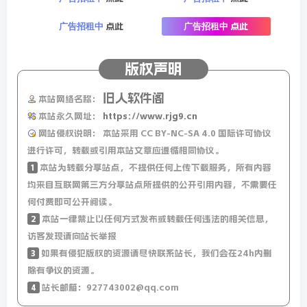
点此
点此
广告招租中
广告招租中
版权声明
旧人软件阁
本站网络名称：
本站永久网址：
https://www.rjg9.cn
网站侵权说明：
本站采用 CC BY-NC-SA 4.0 国际许可协议
进行许可，转载或引用本站文章应遵循相同协议。
1
本站为转载分享站点，不提供任何上传下载服务，所有内容
均来自互联网第三方分享站点所提供的公开引用内容，不需要任
何付费即可公开阅读。
2
本站一律禁止以任何方式发布或转载任何违法的相关信息，
访客发现请向站长举报
3
如果有侵犯版权的资源请尽快联系站长，我们会在24h内删
除有争议的资源。
4
站长邮箱：927743002@qq.com