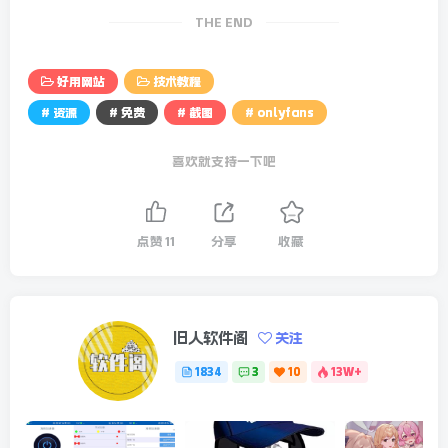
THE END
好用网站
技术教程
# 资源
# 免费
# 截图
# onlyfans
喜欢就支持一下吧
点赞
11
分享
收藏
旧人软件阁
关注
1834
3
10
13W+