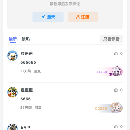
请登录后发表评论
登录
注册
最新
最热
只看作者
髅东东
0
666666
13天前
回复
00360
退退退
0
6666
36天前
回复
00338
gqin
0