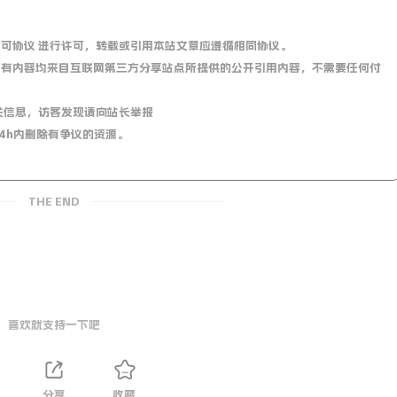
0 国际许可协议 进行许可，转载或引用本站文章应遵循相同协议。
有内容均来自互联网第三方分享站点所提供的公开引用内容，不需要任何付
关信息，访客发现请向站长举报
4h内删除有争议的资源。
THE END
喜欢就支持一下吧
分享
收藏