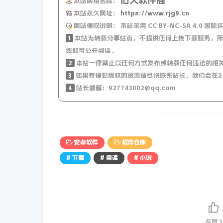
本站网络名称：
本站永久网址：
https://www.rjg9.cn
网站侵权说明：
本站采用 CC BY-NC-SA 4.
1
本站为转载分享站点，不提供任何上传下载服务，所
费即可公开阅读。
2
本站一律禁止以任何方式发布或转载任何违法的相
3
如果有侵犯版权的资源请尽快联系站长，我们会在2
4
站长邮箱：927743002@qq.com
安卓软件
软件仓库
# 下载
# 阅读
# 小说
点赞
3