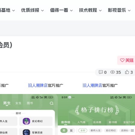
码基地
优质线报
值得一看
技术教程
影视音乐
会员)
关注
0
35
3
方推广
官方推广
官方推广
旧人潮牌店
旧人潮牌店