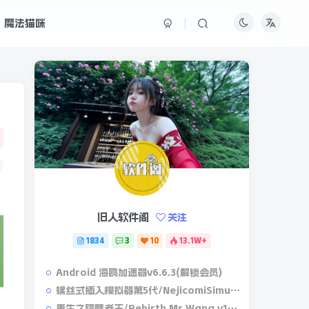
魔法猫咪
旧人软件阁
关注
1834
3
10
13.1W+
Android 海鸥加速器v6.6.3(解锁会员)
螺丝式插入模拟器第5代/NejicomiSimulator.Vol.5.v1.0.2
重生之隔壁老王/Rebirth.Mr.Wang.v10032020