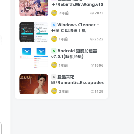
王/Rebirth.Mr.Wang.v10032020
2年前
2873
Windows Cleaner –
4
开源 C 盘清理工具
1年前
2522
Android 海鸥加速器
5
v7.0.1(解锁会员)
1年前
1606
极品采花
6
郎/Romantic.Escapades.v1.2.1
2年前
1429