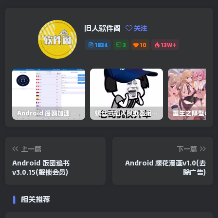
旧人软件阁
关注
1834
3
10
13W+
Android 海鸥加速器v6.6.3(解锁会员)
螺丝式插入模拟器第5代/NejicomiSimulator.Vol.5.v1.0.2
上一篇
下一篇
Android 饭团追书
Android 樱花漫画v1.0(去
v3.0.15(解锁会员)
除广告)
相关推荐