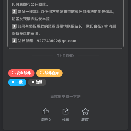
何付费即可公开阅读。
2
本站一律禁止以任何方式发布或转载任何违法的相关信息，
访客发现请向站长举报
3
如果有侵犯版权的资源请尽快联系站长，我们会在24h内删
除有争议的资源。
4
站长邮箱：927743002@qq.com
THE END
安卓软件
软件仓库
# 下载
# 剪辑
喜欢就支持一下吧
点赞
2
分享
收藏