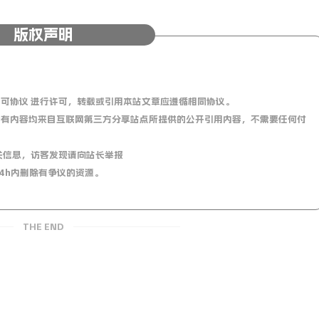
猛的鱼类，长着一张超级大的嘴巴，主要以吃甲壳动物和一些小型
姿态都和长印鱼非常相似，经常会伴随在一些大型鱼类的左右与
版权声明
的最初作用是防身武器。
0 国际许可协议 进行许可，转载或引用本站文章应遵循相同协议。
有内容均来自互联网第三方分享站点所提供的公开引用内容，不需要任何付
」！
关信息，访客发现请向站长举报
4h内删除有争议的资源。
THE END