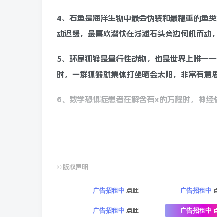
4、石鱼是海洋生物中最会伪装和最稳重的鱼
动迟缓，最喜欢潜伏在浅滩石头旁边伺机而动
5、环尾狐猴是昼行性动物，也是世界上唯一
时，一群狐猴就集体打坐晒会太阳，非常有意
6、数学恐惧症患者在解含有x的方程时，神经
7、位于委内瑞拉的孔古米拉尔多村，是世界
260多天都是电闪雷鸣，这种天气已经持续了
8、位于巴西南里奥格兰德州的一个名叫坎迪多
©
版权声明
个小镇有6600名居民，却有着700对双胞
点此
广告招租中
广告招租中
小镇的别称。
点此
广告招租中
广告招租中