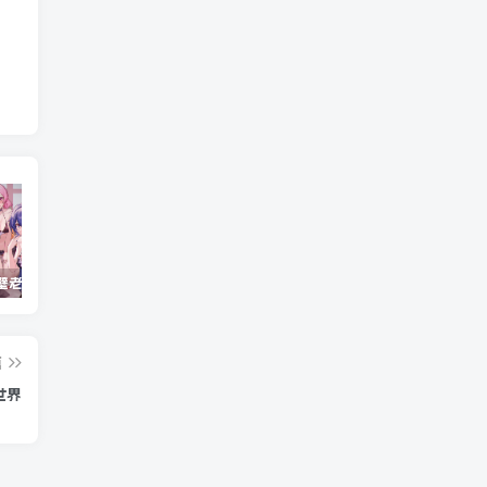
重生之隔壁老王/Rebirth.Mr.Wang.v10032020
Windows Cleaner – 开源 C 盘清理工具
Android 海鸥加速器v7.0.1(解锁会员)
篇
世界