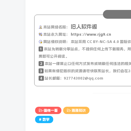
9、勃氏新热鳚是一种领地意识极强且十分凶
鱼类为生。它们在幼年时期，不论是外形还是
一同游动。
旧人软件阁
本站网络名称：
本站永久网址：
https://www.rjg9.cn
10、旧时妇女的发髻上喜欢插一支银簪，簪子
网站侵权说明：
本站采用 CC BY-NC-SA 4.
1
本站为转载分享站点，不提供任何上传下载服务，所
11、为什么减不下来？可能细胞记得你「胖过
费即可公开阅读。
2
本站一律禁止以任何方式发布或转载任何违法的相
研究人员发现
3
如果有侵犯版权的资源请尽快联系站长，我们会在2
4
站长邮箱：927743002@qq.com
脂肪细胞会记住自己曾经超重过
并且可以更容易地
值得一看
涨涨知识
恢复到这种状态
# 数学