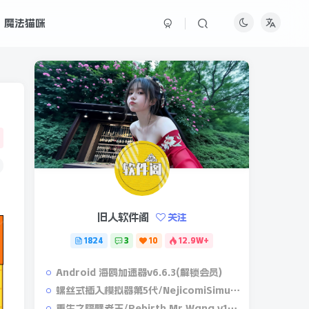
魔法猫咪
旧人软件阁
关注
1824
3
10
12.9W+
Android 海鸥加速器v6.6.3(解锁会员)
螺丝式插入模拟器第5代/NejicomiSimulator.Vol.5.v1.0.2
重生之隔壁老王/Rebirth.Mr.Wang.v10032020