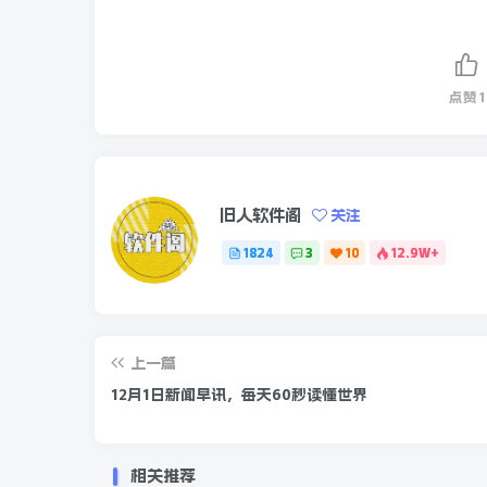
点赞
1
旧人软件阁
关注
研究证明
1824
3
10
12.9W+
曾经「胖过」的脂肪细胞
在面对高脂肪饮食时
上一篇
会更高效地吸收脂肪
12月1日新闻早讯，每天60秒读懂世界
以便让自己重返超重状态……
相关推荐