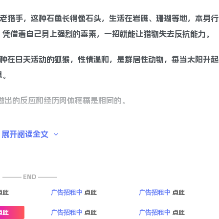
类老猎手，这种石鱼长得像石头，生活在岩礁、珊瑚等地，本身行
，凭借着自己身上强烈的毒素，一招就能让猎物失去反抗能力。
一种在白天活动的狐猴，性情温和，是群居性动物，每当太阳升起
思。
做出的反应和经历肉体疼痛是相同的。
上经常遭雷劈的神秘村庄。这个村子的天气非常独特，一年之中有
展开阅读全文
100多年了，现在该村子已经成为了旅游胜地了。
·戈多伊的小镇上，双胞胎的出生率是世界平均水平的18倍，整
——— END ———
胎。很多科学家都研究过，但是没有结果，然后这个镇就有了双胞胎
点此
点此
点此
广告招租中
广告招租中
点此
点此
点此
广告招租中
广告招租中