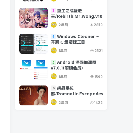
重生之隔壁老
3
王/Rebirth.Mr.Wang.v10032020
2年前
2850
Windows Cleaner –
4
开源 C 盘清理工具
1年前
2521
Android 海鸥加速器
5
v7.0.1(解锁会员)
1年前
1599
极品采花
6
郎/Romantic.Escapades.v1.2.1
2年前
1422