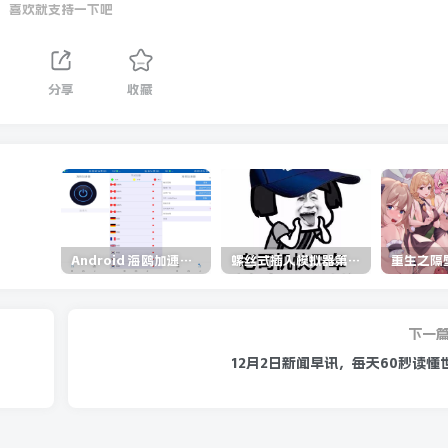
喜欢就支持一下吧
分享
收藏
Android 海鸥加速器v6.6.3(解锁会员)
螺丝式插入模拟器第5代/NejicomiSimulator.Vol.5.v1.0.2
下一
12月2日新闻早讯，每天60秒读懂