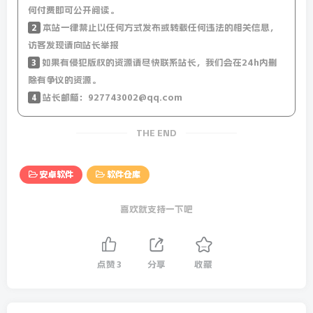
何付费即可公开阅读。
2
本站一律禁止以任何方式发布或转载任何违法的相关信息，
访客发现请向站长举报
3
如果有侵犯版权的资源请尽快联系站长，我们会在24h内删
除有争议的资源。
4
站长邮箱：927743002@qq.com
THE END
安卓软件
软件仓库
喜欢就支持一下吧
点赞
3
分享
收藏