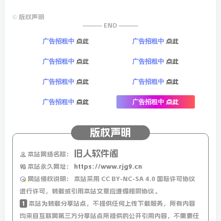
©
版权声明
——— END ———
点此
点此
广告招租中
广告招租中
点此
点此
广告招租中
广告招租中
点此
点此
广告招租中
广告招租中
点此
点此
广告招租中
广告招租中
版权声明
旧人软件阁
本站网络名称：
本站永久网址：
https://www.rjg9.cn
网站侵权说明：
本站采用 CC BY-NC-SA 4.0 国际许可协议
进行许可，转载或引用本站文章应遵循相同协议。
1
本站为转载分享站点，不提供任何上传下载服务，所有内容
均来自互联网第三方分享站点所提供的公开引用内容，不需要任