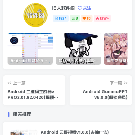
旧人软件阁
关注
1834
3
10
13W+
Android 海鸥加速器v6.6.3(解锁会员)
螺丝式插入模拟器第5代/NejicomiSimulator.Vol.5.v1.0.2
上一篇
下一篇
Android 二维码生成器v
Android GammaPPT
PRO2.01.92.0420(解锁会
v6.0.0(解锁会员)
员)
相关推荐
Android 云野视频v1.0.0(去除广告)