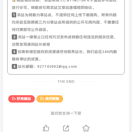
网站侵权说明：
本站采用 CC BY-NC-SA 4.0 国际许可协议
进行许可，转载或引用本站文章应遵循相同协议。
1
本站为转载分享站点，不提供任何上传下载服务，所有内容
均来自互联网第三方分享站点所提供的公开引用内容，不需要任
何付费即可公开阅读。
2
本站一律禁止以任何方式发布或转载任何违法的相关信息，
访客发现请向站长举报
3
如果有侵犯版权的资源请尽快联系站长，我们会在24h内删
除有争议的资源。
4
站长邮箱：927743002@qq.com
THE END
好用网站
技术教程
喜欢就支持一下吧