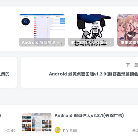
Android 海鸥加速器v6.6.3(解锁会员)
螺丝式插入模拟器第5代/NejicomiSimulator.Vol.5.v1.0.2
下一
源免费的
Android 最美桌面图标v1.2.9(游客登录解锁会
)
Android 追番达人v3.8.1(去除广告)
40
11个月前