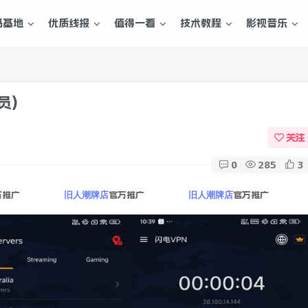
码基地
优质线报
值得一看
技术教程
影视音乐
员)
关注
0
285
3
方推广
官方推广
官方推广
旧人潮牌店
旧人潮牌店