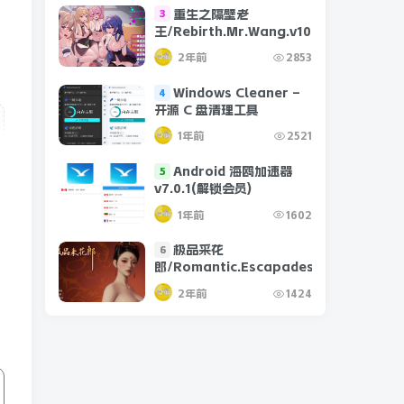
重生之隔壁老
3
王/Rebirth.Mr.Wang.v10032020
2年前
2853
Windows Cleaner –
4
开源 C 盘清理工具
1年前
2521
Android 海鸥加速器
5
v7.0.1(解锁会员)
1年前
1602
极品采花
6
郎/Romantic.Escapades.v1.2.1
2年前
1424