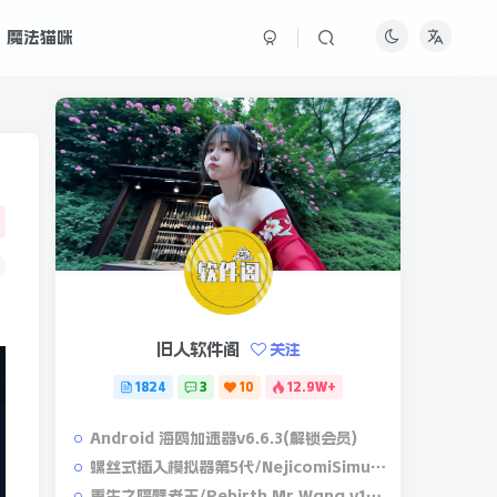
魔法猫咪
旧人软件阁
关注
1824
3
10
12.9W+
Android 海鸥加速器v6.6.3(解锁会员)
螺丝式插入模拟器第5代/NejicomiSimulator.Vol.5.v1.0.2
重生之隔壁老王/Rebirth.Mr.Wang.v10032020