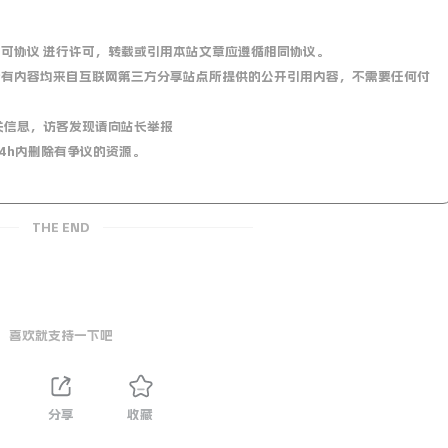
0 国际许可协议 进行许可，转载或引用本站文章应遵循相同协议。
有内容均来自互联网第三方分享站点所提供的公开引用内容，不需要任何付
关信息，访客发现请向站长举报
4h内删除有争议的资源。
THE END
喜欢就支持一下吧
分享
收藏