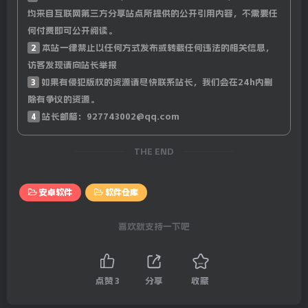
均来自互联网第三方分享站点所提供的公开引用内容，不需要任
何付费即可公开阅读。
2
本站一律禁止以任何方式发布或转载任何违法的相关信息，
访客发现请向站长举报
3
如果有侵犯版权的资源请尽快联系站长，我们会在24h内删
除有争议的资源。
4
站长邮箱：927743002@qq.com
THE END
安卓软件
软件仓库
喜欢就支持一下吧
点赞
3
分享
收藏