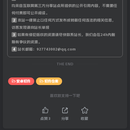
均来自互联网第三方分享站点所提供的公开引用内容，不需要任
何付费即可公开阅读。
2
本站一律禁止以任何方式发布或转载任何违法的相关信息，
访客发现请向站长举报
3
如果有侵犯版权的资源请尽快联系站长，我们会在24h内删
除有争议的资源。
4
站长邮箱：927743002@qq.com
THE END
安卓软件
软件仓库
喜欢就支持一下吧
点赞
3
分享
收藏