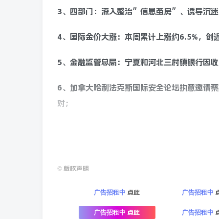
3、四部门：深入整治”信息茧房”、诱导沉
4、国际金价大涨：本周累计上涨约6.5%，创
5、金融监管总局：宁夏和河北三村镇银行因
6、加拿大哈利法克斯国际安全论坛执意邀请
对；
7、菲律宾副总统称已安排杀手：若我被害，
8、美媒：美国债已于本周突破36万亿美元，
©
版权声明
9、当地22日，加拿大蒙特利尔爆发反北约和
点此
广告招租中
广告招租中
向警察投掷烟雾弹，并纵火焚烧汽车，3人被捕
点此
广告招租中
广告招租中