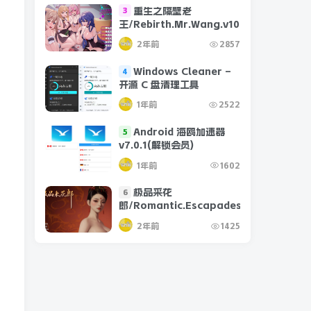
重生之隔壁老
3
王/Rebirth.Mr.Wang.v10032020
2年前
2857
Windows Cleaner –
4
开源 C 盘清理工具
1年前
2522
Android 海鸥加速器
5
v7.0.1(解锁会员)
1年前
1602
极品采花
6
郎/Romantic.Escapades.v1.2.1
2年前
1425
者