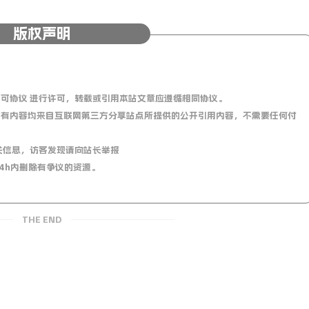
普什图省的暴力冲突已致82死156伤；
版权声明
协议；
从黎巴嫩方向射向以色列北部和中部地区，多人受伤；欧盟外交与安
；
0 国际许可协议 进行许可，转载或引用本站文章应遵循相同协议。
有内容均来自互联网第三方分享站点所提供的公开引用内容，不需要任何付
多可免1000万卢布(约合69.4万人民币)债务；俄副外长：俄朝
关信息，访客发现请向站长举报
关系；
4h内删除有争议的资源。
袭俄，多地响起防空警报，泽连斯基称明年可停战；乌军人士：乌
THE END
将付出代价；英媒：若俄军导弹带核弹头，伦敦将在20分钟内化
，乌可用法国提供的远程导弹打击俄领土；
事再励志，也只是别人的经历。只有你自己才能改变自己，不求