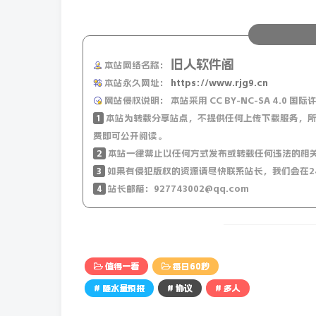
10、外媒：过去三天，巴基斯坦西北部开伯尔-
11、外媒：伊朗将于29日与英法德磋商重启核
旧人软件阁
本站网络名称：
12、以军方：24日共有约180枚火箭弹，
本站永久网址：
https://www.rjg9.cn
政策高级代表：将提供2亿欧元支持黎巴嫩军队
网站侵权说明：
本站采用 CC BY-NC-SA 4.
1
本站为转载分享站点，不提供任何上传下载服务，所
13、普京签署新法律：12月1日起，赴乌参战最
费即可公开阅读。
2
本站一律禁止以任何方式发布或转载任何违法的相
作符合国际法准则，俄乌冲突与朝鲜半岛毫无
3
如果有侵犯版权的资源请尽快联系站长，我们会在2
4
站长邮箱：927743002@qq.com
14、当地24日，乌军再用美制陆军战术导弹
军在俄库尔斯克控制区已经失去40%以上；
15、俄方警告法英：支持乌使用远程导弹袭俄
值得一看
每日60秒
为灰烬；法外长：法国对乌支持没有”红线”
# 降水量预报
# 协议
# 多人
【微语】鸡汤再有理，终究是别人的总结。故