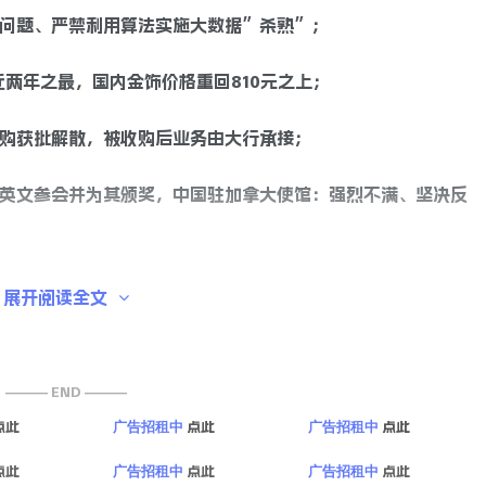
迷问题、严禁利用算法实施大数据”杀熟”；
近两年之最，国内金饰价格重回810元之上；
收购获批解散，被收购后业务由大行承接；
蔡英文参会并为其颁奖，中国驻加拿大使馆：强烈不满、坚决反
就去找总统马科斯及其妻子算账；
展开阅读全文
再创新高高。3个月增长了1万亿，增速越来越快；
——— END ———
声援巴勒斯坦的抗议活动，抗议活动逐渐升级为暴力冲突，示威
点此
点此
点此
广告招租中
广告招租中
；
点此
点此
点此
广告招租中
广告招租中