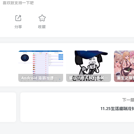
喜欢就支持一下吧
分享
收藏
Android 海鸥加速器v6.6.3(解锁会员)
螺丝式插入模拟器第5代/NejicomiSimulator.Vol.5.v1.0.2
下一
11.25生活趣味冷