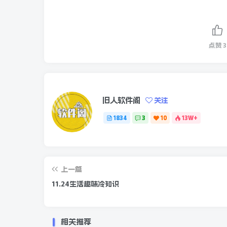
成功，但求不后悔。
全国降水量预报-24小时预报图
点赞
3
旧人软件阁
关注
1834
3
10
13W+
上一篇
11.24生活趣味冷知识
相关推荐