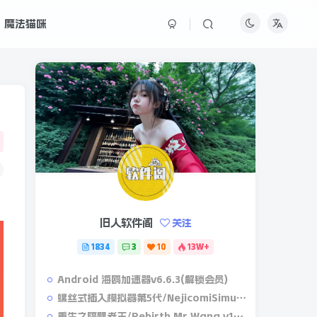
魔法猫咪
旧人软件阁
关注
1834
3
10
13W+
Android 海鸥加速器v6.6.3(解锁会员)
螺丝式插入模拟器第5代/NejicomiSimulator.Vol.5.v1.0.2
重生之隔壁老王/Rebirth.Mr.Wang.v10032020