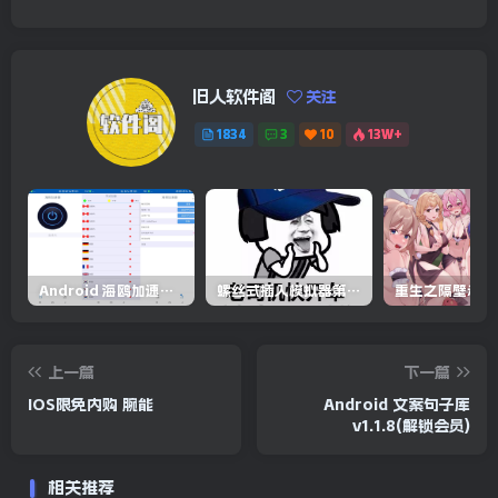
旧人软件阁
关注
1834
3
10
13W+
Android 海鸥加速器v6.6.3(解锁会员)
螺丝式插入模拟器第5代/NejicomiSimulator.Vol.5.v1.0.2
上一篇
下一篇
IOS限免内购 腕能
Android 文案句子库
v1.1.8(解锁会员)
相关推荐