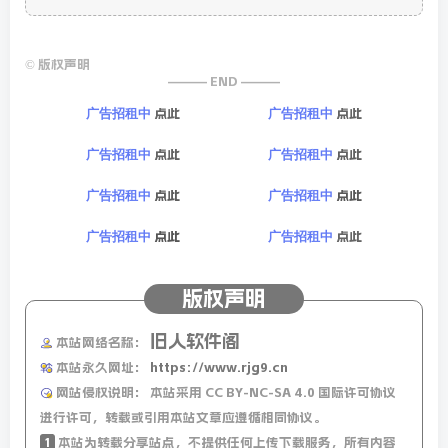
©
版权声明
——— END ———
点此
点此
广告招租中
广告招租中
点此
点此
广告招租中
广告招租中
点此
点此
广告招租中
广告招租中
点此
点此
广告招租中
广告招租中
版权声明
旧人软件阁
本站网络名称：
本站永久网址：
https://www.rjg9.cn
网站侵权说明：
本站采用 CC BY-NC-SA 4.0 国际许可协议
进行许可，转载或引用本站文章应遵循相同协议。
1
本站为转载分享站点，不提供任何上传下载服务，所有内容