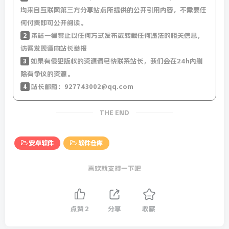
均来自互联网第三方分享站点所提供的公开引用内容，不需要任
何付费即可公开阅读。
2
本站一律禁止以任何方式发布或转载任何违法的相关信息，
访客发现请向站长举报
3
如果有侵犯版权的资源请尽快联系站长，我们会在24h内删
除有争议的资源。
4
站长邮箱：927743002@qq.com
THE END
安卓软件
软件仓库
喜欢就支持一下吧
点赞
2
分享
收藏