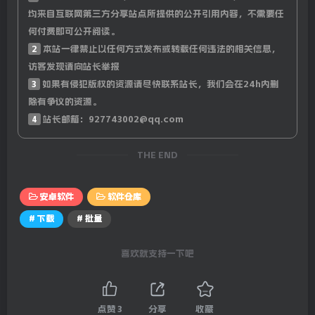
均来自互联网第三方分享站点所提供的公开引用内容，不需要任
何付费即可公开阅读。
2
本站一律禁止以任何方式发布或转载任何违法的相关信息，
访客发现请向站长举报
3
如果有侵犯版权的资源请尽快联系站长，我们会在24h内删
除有争议的资源。
4
站长邮箱：927743002@qq.com
THE END
安卓软件
软件仓库
# 下载
# 批量
喜欢就支持一下吧
点赞
3
分享
收藏