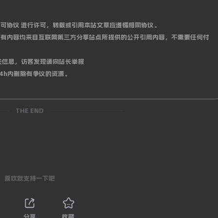
0 国际许可协议 进行许可，转载或引用本站文章应遵循相同协议。
有内容均来自互联网第三方分享站点所提供的公开引用内容，不需要任何付
关信息，访客发现请向站长举报
4h内删除有争议的资源。
THE END
喜欢就支持一下吧
分享
收藏