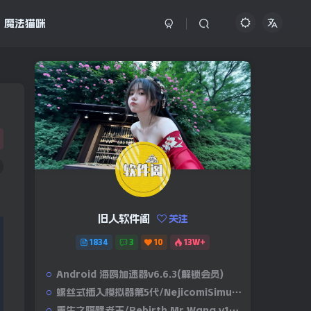
魔法猫咪
旧人软件阁
关注
1834
3
10
13W+
Android 海鸥加速器v6.6.3(解锁会员)
螺丝式插入模拟器第5代/NejicomiSimulator.Vol.5.v1.0.2
重生之隔壁老王/Rebirth.Mr.Wang.v10032020