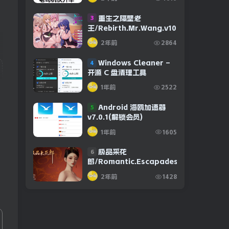
重生之隔壁老
3
王/Rebirth.Mr.Wang.v10032020
2年前
2864
Windows Cleaner –
4
开源 C 盘清理工具
1年前
2522
Android 海鸥加速器
5
v7.0.1(解锁会员)
1年前
1605
极品采花
6
郎/Romantic.Escapades.v1.2.1
2年前
1428