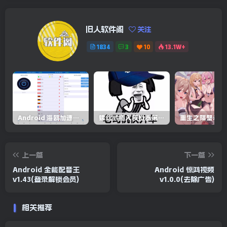
旧人软件阁
关注
1834
3
10
13.1W+
Android 海鸥加速器v6.6.3(解锁会员)
螺丝式插入模拟器第5代/NejicomiSimulator.Vol.5.v1.0.2
上一篇
下一篇
Android 全能配音王
Android 惊鸿视频
v1.43(登录解锁会员)
v1.0.0(去除广告)
相关推荐