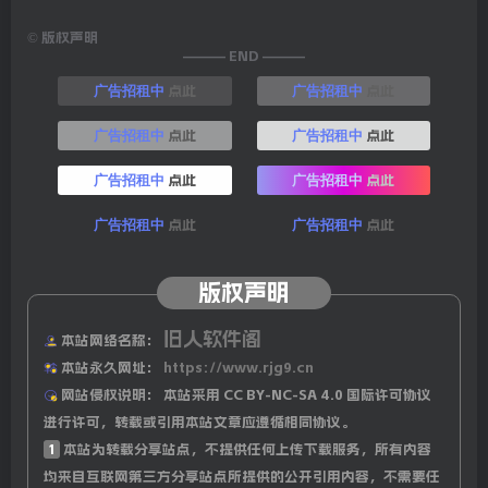
©
版权声明
——— END ———
点此
点此
广告招租中
广告招租中
点此
点此
广告招租中
广告招租中
点此
点此
广告招租中
广告招租中
点此
点此
广告招租中
广告招租中
版权声明
旧人软件阁
本站网络名称：
本站永久网址：
https://www.rjg9.cn
网站侵权说明：
本站采用 CC BY-NC-SA 4.0 国际许可协议
进行许可，转载或引用本站文章应遵循相同协议。
1
本站为转载分享站点，不提供任何上传下载服务，所有内容
均来自互联网第三方分享站点所提供的公开引用内容，不需要任