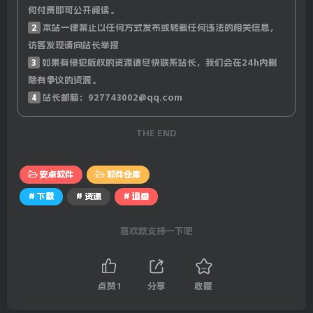
何付费即可公开阅读。
2
本站一律禁止以任何方式发布或转载任何违法的相关信息，
访客发现请向站长举报
3
如果有侵犯版权的资源请尽快联系站长，我们会在24h内删
除有争议的资源。
4
站长邮箱：927743002@qq.com
THE END
安卓软件
软件仓库
# 下载
# 资源
# 追番
喜欢就支持一下吧
点赞
1
分享
收藏