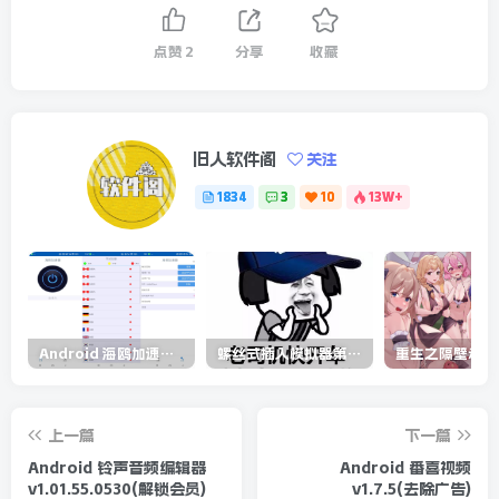
点赞
2
分享
收藏
旧人软件阁
关注
1834
3
10
13W+
Android 海鸥加速器v6.6.3(解锁会员)
螺丝式插入模拟器第5代/NejicomiSimulator.Vol.5.v1.0.2
上一篇
下一篇
Android 铃声音频编辑器
Android 番喜视频
v1.01.55.0530(解锁会员)
v1.7.5(去除广告)