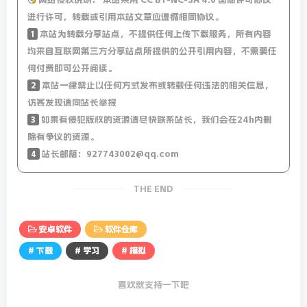
进行许可，转载或引用本站文章应遵循相同协议。
1
本站为转载分享站点，不提供任何上传下载服务，所有内容
均来自互联网第三方分享站点所提供的公开引用内容，不需要任
何付费即可公开阅读。
2
本站一律禁止以任何方式发布或转载任何违法的相关信息，
访客发现请向站长举报
3
如果有侵犯版权的资源请尽快联系站长，我们会在24h内删
除有争议的资源。
4
站长邮箱：927743002@qq.com
THE END
安卓软件
软件仓库
# 下载
# 学习
# 模拟
喜欢就支持一下吧