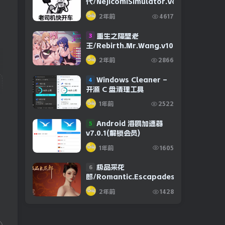
代/NejicomiSimulator.Vol.5.v1.0.2
2年前
4617
重生之隔壁老
3
王/Rebirth.Mr.Wang.v10032020
2年前
2866
Windows Cleaner –
4
开源 C 盘清理工具
1年前
2522
Android 海鸥加速器
5
v7.0.1(解锁会员)
1年前
1605
极品采花
6
郎/Romantic.Escapades.v1.2.1
2年前
1428