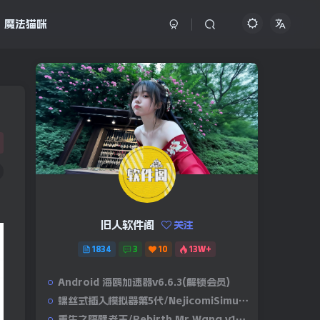
魔法猫咪
旧人软件阁
关注
1834
3
10
13W+
Android 海鸥加速器v6.6.3(解锁会员)
螺丝式插入模拟器第5代/NejicomiSimulator.Vol.5.v1.0.2
重生之隔壁老王/Rebirth.Mr.Wang.v10032020