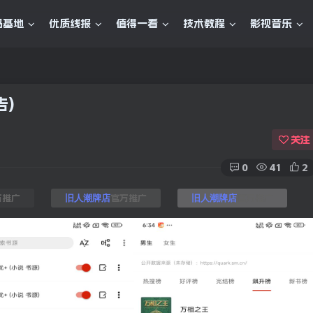
码基地
优质线报
值得一看
技术教程
影视音乐
告)
关注
0
41
2
方推广
官方推广
官方推广
旧人潮牌店
旧人潮牌店