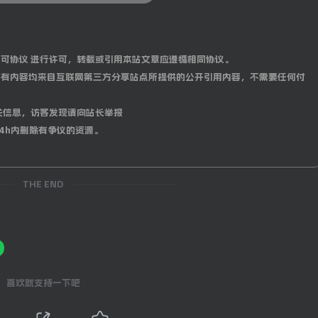
0 国际许可协议 进行许可，转载或引用本站文章应遵循相同协议。
有内容均来自互联网第三方分享站点所提供的公开引用内容，不需要任何付
关信息，访客发现请向站长举报
4h内删除有争议的资源。
THE END
喜欢就支持一下吧