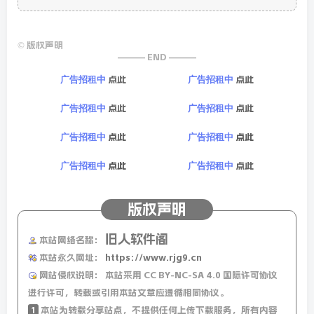
©
版权声明
——— END ———
点此
点此
广告招租中
广告招租中
点此
点此
广告招租中
广告招租中
点此
点此
广告招租中
广告招租中
点此
点此
广告招租中
广告招租中
版权声明
旧人软件阁
本站网络名称：
本站永久网址：
https://www.rjg9.cn
网站侵权说明：
本站采用 CC BY-NC-SA 4.0 国际许可协议
进行许可，转载或引用本站文章应遵循相同协议。
1
本站为转载分享站点，不提供任何上传下载服务，所有内容