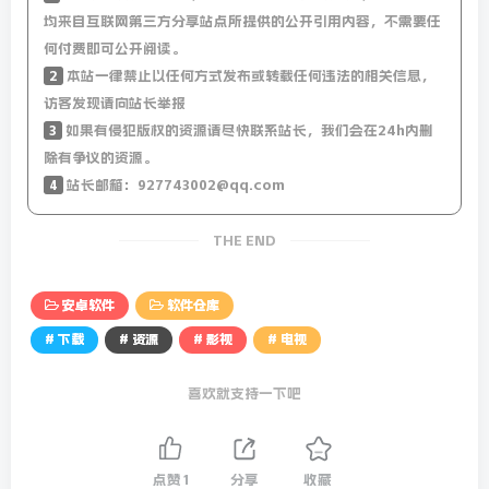
均来自互联网第三方分享站点所提供的公开引用内容，不需要任
何付费即可公开阅读。
2
本站一律禁止以任何方式发布或转载任何违法的相关信息，
访客发现请向站长举报
3
如果有侵犯版权的资源请尽快联系站长，我们会在24h内删
除有争议的资源。
4
站长邮箱：927743002@qq.com
THE END
安卓软件
软件仓库
# 下载
# 资源
# 影视
# 电视
喜欢就支持一下吧
点赞
1
分享
收藏