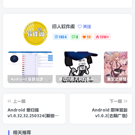
旧人软件阁
关注
1834
3
10
13W+
Android 海鸥加速器v6.6.3(解锁会员)
螺丝式插入模拟器第5代/NejicomiSimulator.Vol.5.v1.0.2
上一篇
下一篇
Android 爱扫描
Android 厨神驾到
v1.0.32.32.250324(解锁会
v1.0.2(去除广告)
员)
相关推荐