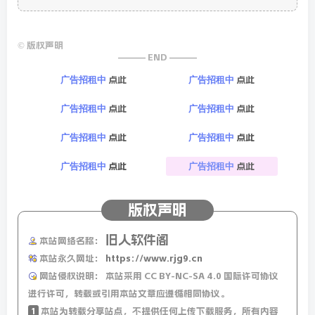
©
版权声明
——— END ———
点此
点此
广告招租中
广告招租中
点此
点此
广告招租中
广告招租中
点此
点此
广告招租中
广告招租中
点此
点此
广告招租中
广告招租中
版权声明
旧人软件阁
本站网络名称：
本站永久网址：
https://www.rjg9.cn
网站侵权说明：
本站采用 CC BY-NC-SA 4.0 国际许可协议
进行许可，转载或引用本站文章应遵循相同协议。
1
本站为转载分享站点，不提供任何上传下载服务，所有内容