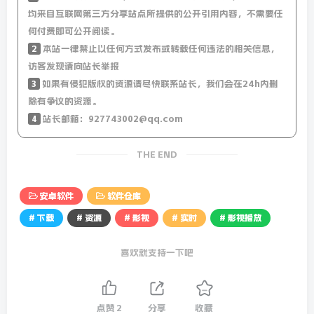
均来自互联网第三方分享站点所提供的公开引用内容，不需要任
何付费即可公开阅读。
2
本站一律禁止以任何方式发布或转载任何违法的相关信息，
访客发现请向站长举报
3
如果有侵犯版权的资源请尽快联系站长，我们会在24h内删
除有争议的资源。
4
站长邮箱：927743002@qq.com
THE END
安卓软件
软件仓库
# 下载
# 资源
# 影视
# 实时
# 影视播放
喜欢就支持一下吧
点赞
2
分享
收藏