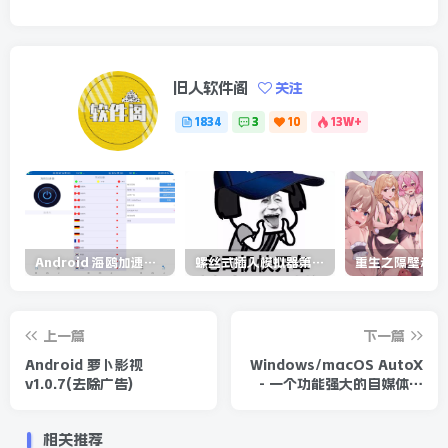
旧人软件阁
关注
1834
3
10
13W+
Android 海鸥加速器v6.6.3(解锁会员)
螺丝式插入模拟器第5代/NejicomiSimulator.Vol.5.v1.0.2
上一篇
下一篇
Android 萝卜影视
Windows/macOS AutoX
v1.0.7(去除广告)
- 一个功能强大的自媒体运
营工具
相关推荐