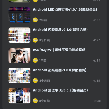
Android LED点阵灯牌v1.0.1.6(解锁会员)
2年前
30
Android 闪映剧场v2.1.0(解锁会员)
8个月前
45
𝙬𝙖𝙡𝙡𝙥𝙖𝙥𝙚𝙧 | 很难不爱的惊艳壁纸
1年前
34
Android 迷妹漫画v1.01(解锁会员)
4个月前
84
Android 爱读小说v5.0.2(解锁会员)
8个月前
38