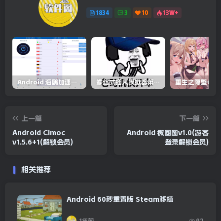
1834
3
10
13W+
Android 海鸥加速器v6.6.3(解锁会员)
螺丝式插入模拟器第5代/NejicomiSimulator.Vol.5.v1.0.2
上一篇
下一篇
Android Cimoc
Android 微圈图v1.0(游客
v1.5.6+1(解锁会员)
登录解锁会员)
相关推荐
Android 60秒重置版 Steam移植
1年前
92