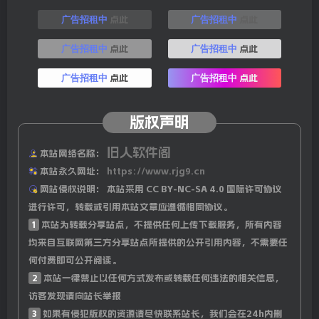
点此
点此
广告招租中
广告招租中
下载链接
点此
点此
广告招租中
广告招租中
Github仓库
下载
点此
点此
广告招租中
广告招租中
版权声明
旧人软件阁
百度云盘
下载
本站网络名称：
本站永久网址：
https://www.rjg9.cn
网站侵权说明：
本站采用 CC BY-NC-SA 4.0 国际许可协议
进行许可，转载或引用本站文章应遵循相同协议。
1
本站为转载分享站点，不提供任何上传下载服务，所有内容
123网盘
下载
均来自互联网第三方分享站点所提供的公开引用内容，不需要任
何付费即可公开阅读。
2
本站一律禁止以任何方式发布或转载任何违法的相关信息，
访客发现请向站长举报
夸克网盘
下载
3
如果有侵犯版权的资源请尽快联系站长，我们会在24h内删