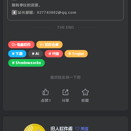
除有争议的资源。
4
站长邮箱：927743002@qq.com
THE END
电脑软件
软件仓库
# 下载
# AI
# 代理
# Trojan
# Shadowsocks
喜欢就支持一下吧
点赞
1
分享
收藏
旧人软件阁
关注